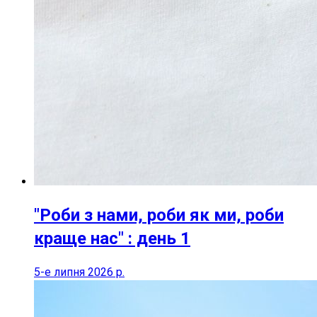
"Роби з нами, роби як ми, роби
краще нас" : день 1
5-е липня 2026 р.