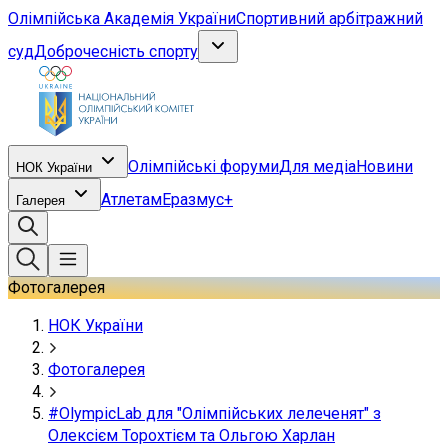
Олімпійська Академія України
Спортивний арбітражний
суд
Доброчесність спорту
Олімпійські форуми
Для медіа
Новини
НОК України
Атлетам
Еразмус+
Галерея
Фотогалерея
НОК України
Фотогалерея
#OlympicLab для "Олімпійських лелеченят" з
Олексієм Торохтієм та Ольгою Харлан