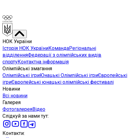
НОК України
Історія НОК України
Команда
Регіональні
відділення
Федерації з олімпійських видів
спорту
Контактна інформація
Олімпійські змагання
Олімпійські ігри
Юнацькі Олімпійські ігри
Європейські
ігри
Європейські юнацькі олімпійські фестивалі
Новини
Всі новини
Галерея
Фотогалерея
Відео
Слідкуй за нами тут
:
Контакти
: