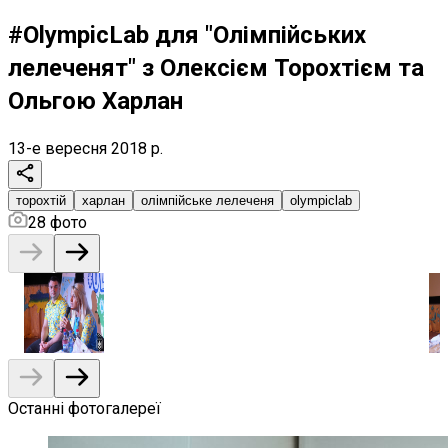
#OlympicLab для "Олімпійських
лелеченят" з Олексієм Торохтієм та
Ольгою Харлан
13-е вересня 2018 р.
торохтій
харлан
олімпійське лелеченя
olympiclab
28
фото
Останні фотогалереї