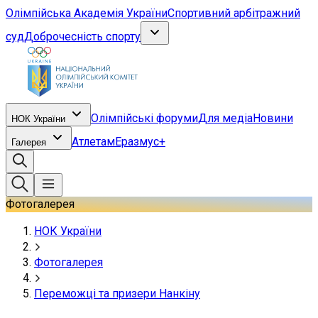
Олімпійська Академія України
Спортивний арбітражний
суд
Доброчесність спорту
Олімпійські форуми
Для медіа
Новини
НОК України
Атлетам
Еразмус+
Галерея
Фотогалерея
НОК України
Фотогалерея
Переможці та призери Нанкіну