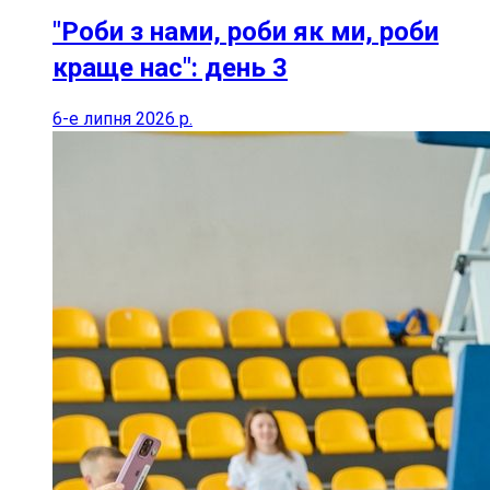
"Роби з нами, роби як ми, роби
краще нас": день 3
6-е липня 2026 р.