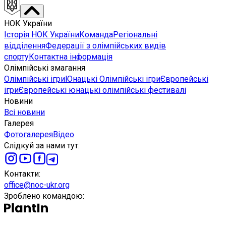
НОК України
Історія НОК України
Команда
Регіональні
відділення
Федерації з олімпійських видів
спорту
Контактна інформація
Олімпійські змагання
Олімпійські ігри
Юнацькі Олімпійські ігри
Європейські
ігри
Європейські юнацькі олімпійські фестивалі
Новини
Всі новини
Галерея
Фотогалерея
Відео
Слідкуй за нами тут
:
Контакти
:
office@noc-ukr.org
Зроблено командою
: