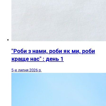
"Роби з нами, роби як ми, роби
краще нас" : день 1
5-е липня 2026 р.