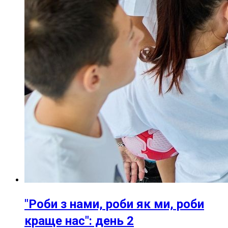
"Роби з нами, роби як ми, роби
краще нас": день 2