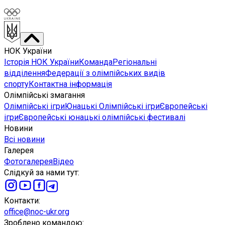
НОК України
Історія НОК України
Команда
Регіональні
відділення
Федерації з олімпійських видів
спорту
Контактна інформація
Олімпійські змагання
Олімпійські ігри
Юнацькі Олімпійські ігри
Європейські
ігри
Європейські юнацькі олімпійські фестивалі
Новини
Всі новини
Галерея
Фотогалерея
Відео
Слідкуй за нами тут
:
Контакти
:
office@noc-ukr.org
Зроблено командою
: