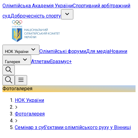
Олімпійська Академія України
Спортивний арбітражний
суд
Доброчесність спорту
Олімпійські форуми
Для медіа
Новини
НОК України
Атлетам
Еразмус+
Галерея
Фотогалерея
НОК України
Фотогалерея
Семінар з суб'єктами олімпійського руху у Вінниці