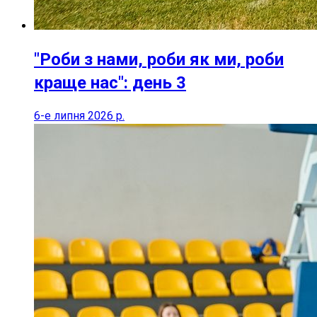
"Роби з нами, роби як ми, роби
краще нас": день 3
6-е липня 2026 р.