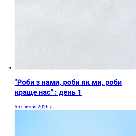
"Роби з нами, роби як ми, роби
краще нас" : день 1
5-е липня 2026 р.