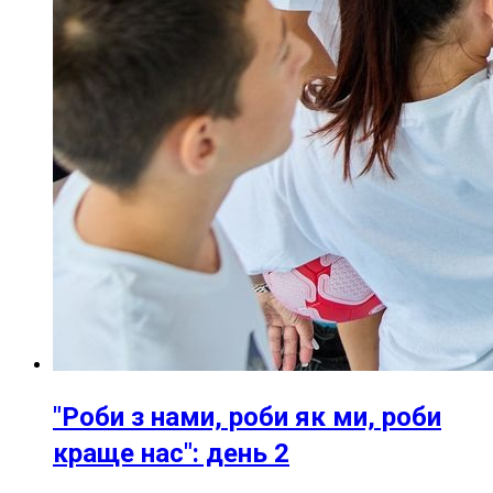
"Роби з нами, роби як ми, роби
краще нас": день 2