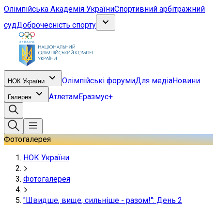
Олімпійська Академія України
Спортивний арбітражний
суд
Доброчесність спорту
Олімпійські форуми
Для медіа
Новини
НОК України
Атлетам
Еразмус+
Галерея
Фотогалерея
НОК України
Фотогалерея
"Швидше, вище, сильніше - разом!": День 2