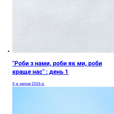
"Роби з нами, роби як ми, роби
краще нас" : день 1
5-е липня 2026 р.