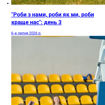
"Роби з нами, роби як ми, роби
краще нас": день 3
6-е липня 2026 р.