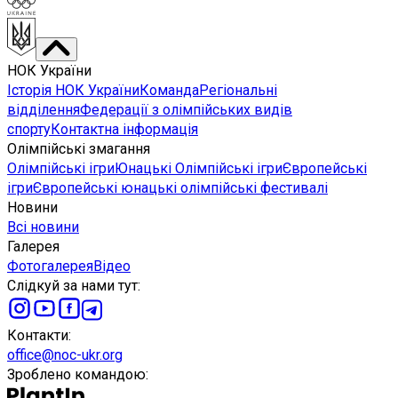
НОК України
Історія НОК України
Команда
Регіональні
відділення
Федерації з олімпійських видів
спорту
Контактна інформація
Олімпійські змагання
Олімпійські ігри
Юнацькі Олімпійські ігри
Європейські
ігри
Європейські юнацькі олімпійські фестивалі
Новини
Всі новини
Галерея
Фотогалерея
Відео
Слідкуй за нами тут
:
Контакти
:
office@noc-ukr.org
Зроблено командою
: