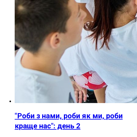
"Роби з нами, роби як ми, роби
краще нас": день 2