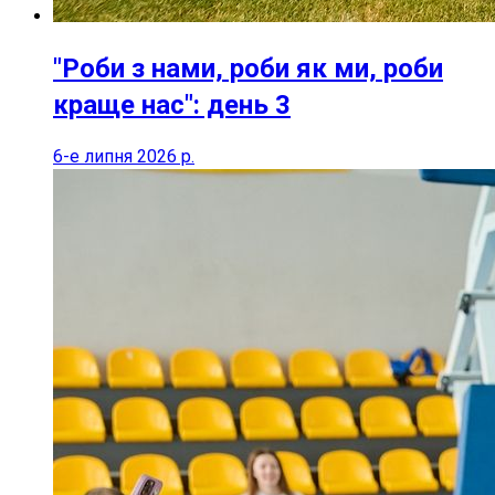
"Роби з нами, роби як ми, роби
краще нас": день 3
6-е липня 2026 р.