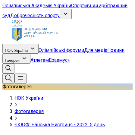
Олімпійська Академія України
Спортивний арбітражний
суд
Доброчесність спорту
Олімпійські форуми
Для медіа
Новини
НОК України
Атлетам
Еразмус+
Галерея
Фотогалерея
НОК України
Фотогалерея
ЄЮОФ: Банська Бистриця - 2022. 5 день