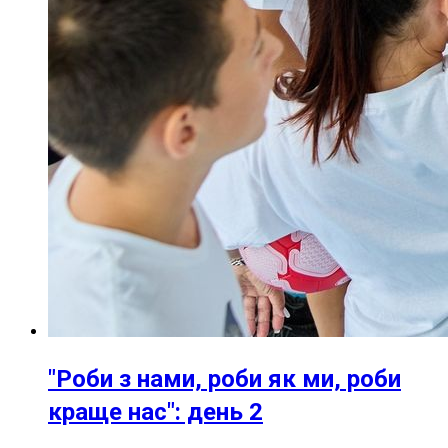
"Роби з нами, роби як ми, роби
краще нас": день 2