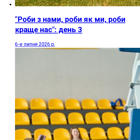
"Роби з нами, роби як ми, роби
краще нас": день 3
6-е липня 2026 р.