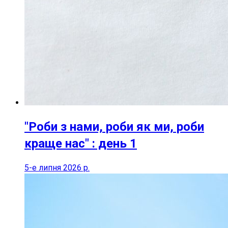
"Роби з нами, роби як ми, роби
краще нас" : день 1
5-е липня 2026 р.