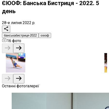
ЄЮОФ: Банська Бистриця - 2022. 5
день
28-е липня 2022 р.
банськабистриця-2022
єюоф
16
фото
Останні фотогалереї