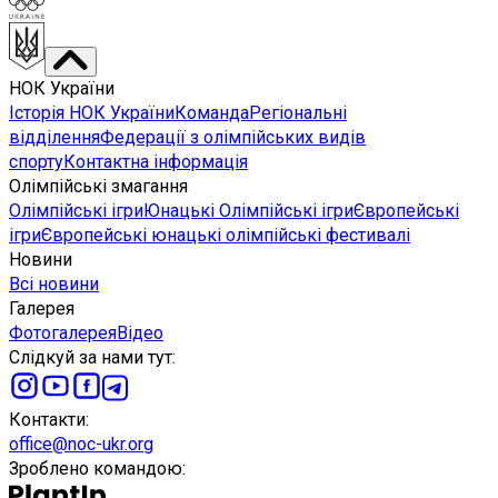
НОК України
Історія НОК України
Команда
Регіональні
відділення
Федерації з олімпійських видів
спорту
Контактна інформація
Олімпійські змагання
Олімпійські ігри
Юнацькі Олімпійські ігри
Європейські
ігри
Європейські юнацькі олімпійські фестивалі
Новини
Всі новини
Галерея
Фотогалерея
Відео
Слідкуй за нами тут
:
Контакти
:
office@noc-ukr.org
Зроблено командою
: