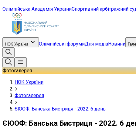
Олімпійська Академія України
Спортивний арбітражний су
Олімпійські форуми
Для медіа
Новини
НОК України
Гал
Фотогалерея
НОК України
Фотогалерея
ЄЮОФ: Банська Бистриця - 2022. 6 день
ЄЮОФ: Банська Бистриця - 2022. 6 де