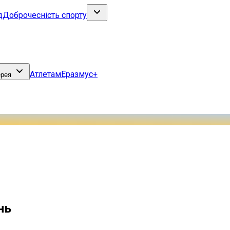
д
Доброчесність спорту
Атлетам
Еразмус+
ерея
нь