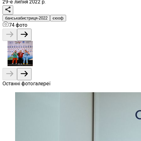
29-е липня 2022 р.
банськабистриця-2022
єюоф
74
фото
Останні фотогалереї