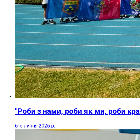
"Роби з нами, роби як ми, роби кра
6-е липня 2026 р.