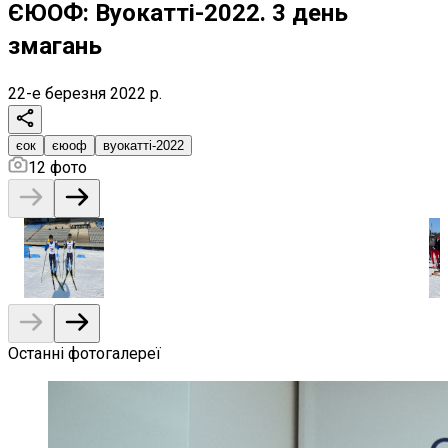
ЄЮОФ: Вуокатті-2022. 3 день
змагань
22-е березня 2022 р.
єок
єюоф
вуокатті-2022
12
фото
Останні фотогалереї