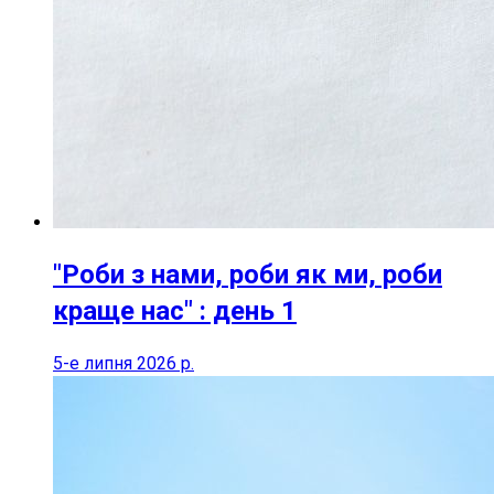
"Роби з нами, роби як ми, роби
краще нас" : день 1
5-е липня 2026 р.