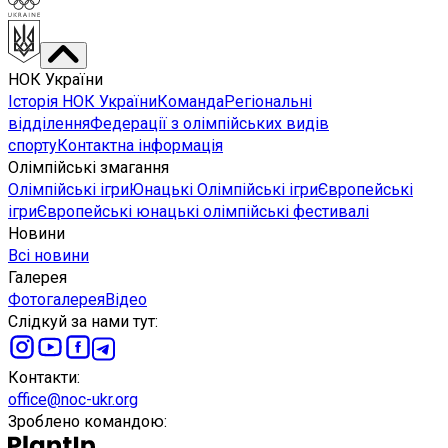
НОК України
Історія НОК України
Команда
Регіональні
відділення
Федерації з олімпійських видів
спорту
Контактна інформація
Олімпійські змагання
Олімпійські ігри
Юнацькі Олімпійські ігри
Європейські
ігри
Європейські юнацькі олімпійські фестивалі
Новини
Всі новини
Галерея
Фотогалерея
Відео
Слідкуй за нами тут
:
Контакти
:
office@noc-ukr.org
Зроблено командою
: