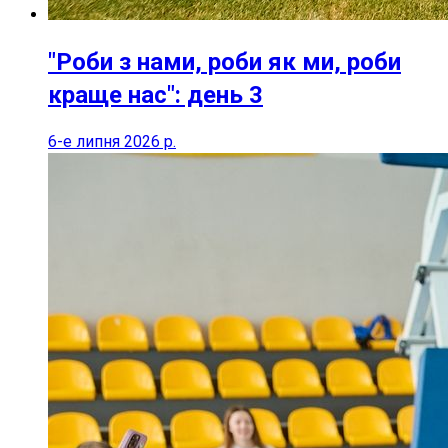
"Роби з нами, роби як ми, роби
краще нас": день 3
6-е липня 2026 р.