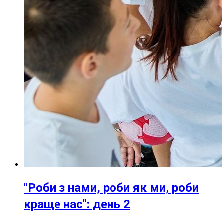
"Роби з нами, роби як ми, роби
краще нас": день 2