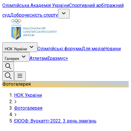
Олімпійська Академія України
Спортивний арбітражний
суд
Доброчесність спорту
Олімпійські форуми
Для медіа
Новини
НОК України
Атлетам
Еразмус+
Галерея
Фотогалерея
НОК України
Фотогалерея
ЄЮОФ: Вуокатті-2022. 3 день змагань