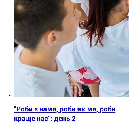
"Роби з нами, роби як ми, роби
краще нас": день 2