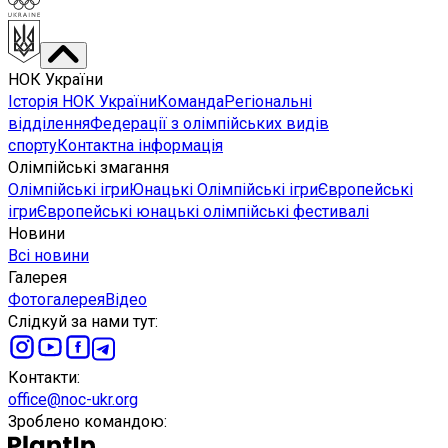
НОК України
Історія НОК України
Команда
Регіональні
відділення
Федерації з олімпійських видів
спорту
Контактна інформація
Олімпійські змагання
Олімпійські ігри
Юнацькі Олімпійські ігри
Європейські
ігри
Європейські юнацькі олімпійські фестивалі
Новини
Всі новини
Галерея
Фотогалерея
Відео
Слідкуй за нами тут
:
Контакти
:
office@noc-ukr.org
Зроблено командою
: