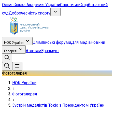
Олімпійська Академія України
Спортивний арбітражний
суд
Доброчесність спорту
Олімпійські форуми
Для медіа
Новини
НОК України
Атлетам
Еразмус+
Галерея
Фотогалерея
НОК України
Фотогалерея
Зустріч медалістів Токіо з Президентом України