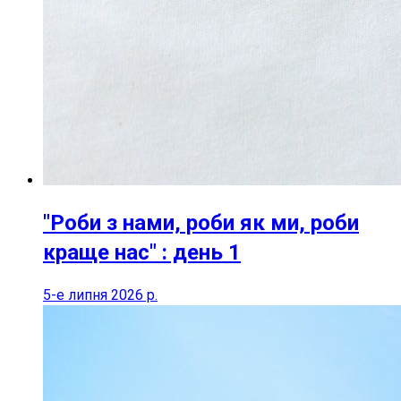
"Роби з нами, роби як ми, роби
краще нас" : день 1
5-е липня 2026 р.