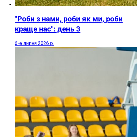
"Роби з нами, роби як ми, роби
краще нас": день 3
6-е липня 2026 р.