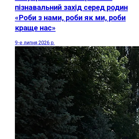
пізнавальний захід серед родин
«Роби з нами, роби як ми, роби
краще нас»
9-е липня 2026 р.