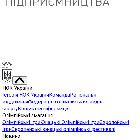
НОК України
Історія НОК України
Команда
Регіональні
відділення
Федерації з олімпійських видів
спорту
Контактна інформація
Олімпійські змагання
Олімпійські ігри
Юнацькі Олімпійські ігри
Європейські
ігри
Європейські юнацькі олімпійські фестивалі
Новини