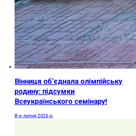
Вінниця об’єднала олімпійську
родину: підсумки
Всеукраїнського семінару!
8-е липня 2026 р.