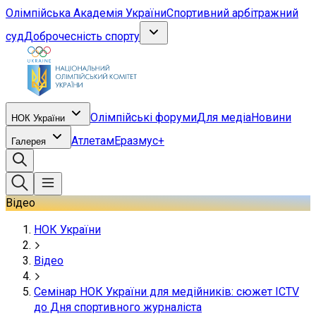
Олімпійська Академія України
Спортивний арбітражний
суд
Доброчесність спорту
Олімпійські форуми
Для медіа
Новини
НОК України
Атлетам
Еразмус+
Галерея
Відео
НОК України
Відео
Семінар НОК України для медійників: сюжет ICTV
до Дня спортивного журналіста