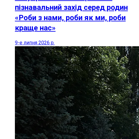
пізнавальний захід серед родин
«Роби з нами, роби як ми, роби
краще нас»
9-е липня 2026 р.