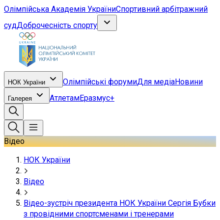
Олімпійська Академія України
Спортивний арбітражний
суд
Доброчесність спорту
Олімпійські форуми
Для медіа
Новини
НОК України
Атлетам
Еразмус+
Галерея
Відео
НОК України
Відео
Відео-зустріч президента НОК України Сергія Бубки
з провідними спортсменами і тренерами