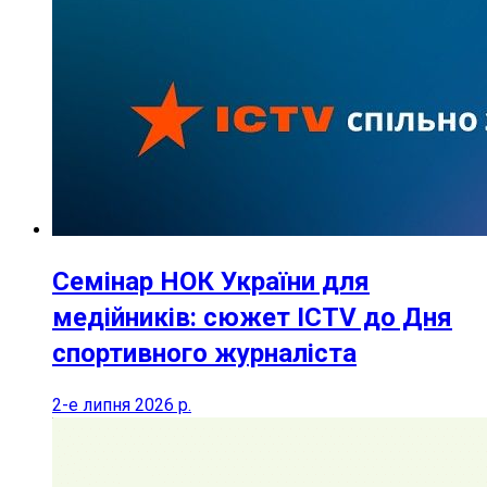
Семінар НОК України для
медійників: сюжет ICTV до Дня
спортивного журналіста
2-е липня 2026 р.