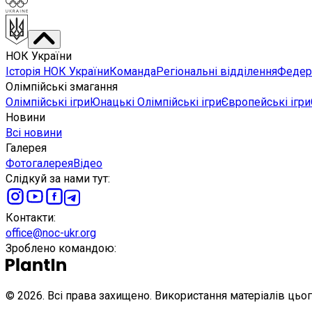
НОК України
Історія НОК України
Команда
Регіональні відділення
Федера
Олімпійські змагання
Олімпійські ігри
Юнацькі Олімпійські ігри
Європейські ігри
Новини
Всі новини
Галерея
Фотогалерея
Відео
Слідкуй за нами тут
:
Контакти
:
office@noc-ukr.org
Зроблено командою
:
©
2026
.
Всі права захищено. Використання матеріалів цьо