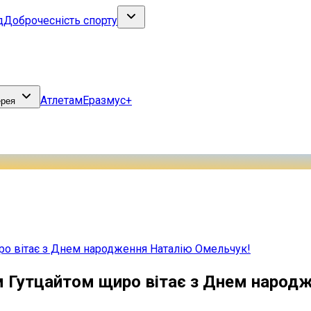
д
Доброчесність спорту
Атлетам
Еразмус+
ерея
иро вітає з Днем народження Наталію Омельчук!
ом Гутцайтом щиро вітає з Днем народ