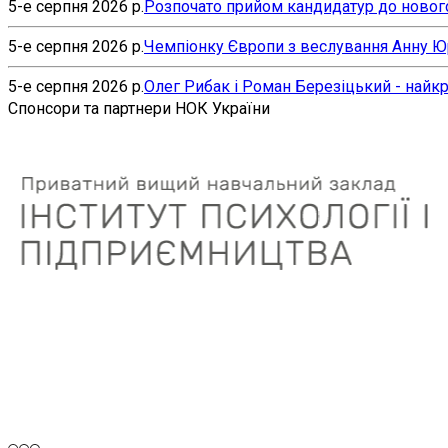
5-е серпня 2026 р.
Розпочато прийом кандидатур до нового
5-е серпня 2026 р.
Чемпіонку Європи з веслування Анну Юр’
5-е серпня 2026 р.
Олег Рибак і Роман Березіцький - найк
Спонсори та партнери НОК України