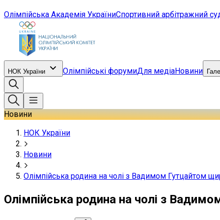
Олімпійська Академія України
Спортивний арбітражний су
Олімпійські форуми
Для медіа
Новини
НОК України
Гал
Новини
НОК України
Новини
Олімпійська родина на чолі з Вадимом Гутцайтом щ
Олімпійська родина на чолі з Вадим