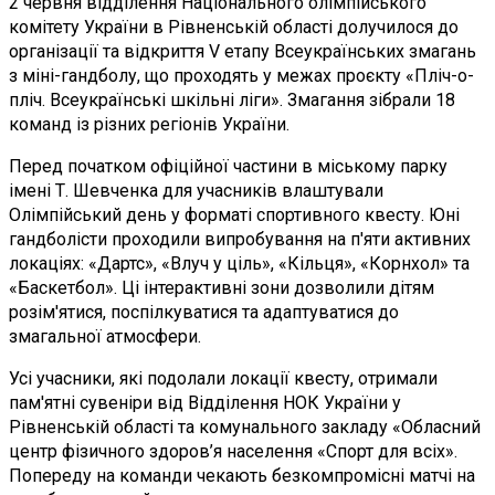
2 червня відділення Національного олімпійського
комітету України в Рівненській області долучилося до
організації та відкриття V етапу Всеукраїнських змагань
з міні-гандболу, що проходять у межах проєкту «Пліч-о-
пліч. Всеукраїнські шкільні ліги». Змагання зібрали 18
команд із різних регіонів України.
Перед початком офіційної частини в міському парку
імені Т. Шевченка для учасників влаштували
Олімпійський день у форматі спортивного квесту. Юні
гандболісти проходили випробування на п'яти активних
локаціях: «Дартс», «Влуч у ціль», «Кільця», «Корнхол» та
«Баскетбол». Ці інтерактивні зони дозволили дітям
розім'ятися, поспілкуватися та адаптуватися до
змагальної атмосфери.
Усі учасники, які подолали локації квесту, отримали
пам'ятні сувеніри від Відділення НОК України у
Рівненській області та комунального закладу «Обласний
центр фізичного здоров’я населення «Спорт для всіх».
Попереду на команди чекають безкомпромісні матчі на