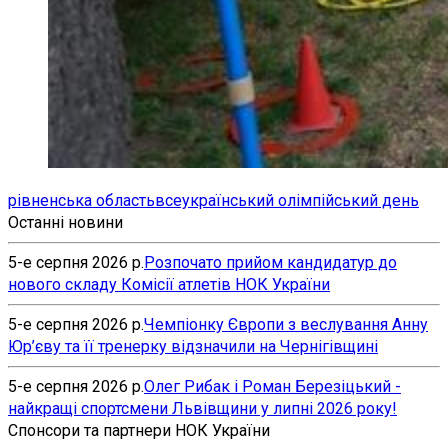
рівненська область
всеукраїнський олімпійський день
Останні новини
5-е серпня 2026 р.
Розпочато прийом кандидатур до
нового складу Комісії атлетів НОК України
5-е серпня 2026 р.
Чемпіонку Європи з веслування Анну
Юр’єву та її тренерку відзначили на Чернігівщині
5-е серпня 2026 р.
Олег Рибак і Роман Березіцький -
найкращі спортсмени Львівщини у липні 2026 року!
Спонсори та партнери НОК України