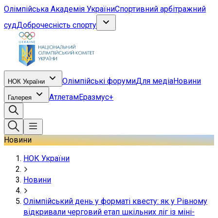
Олімпійська Академія України
Спортивний арбітражний
суд
Доброчесність спорту
Олімпійські форуми
Для медіа
Новини
НОК України
Атлетам
Еразмус+
Галерея
Новини
НОК України
Новини
Олімпійський день у форматі квесту: як у Рівному
відкривали черговий етап шкільних ліг із міні-