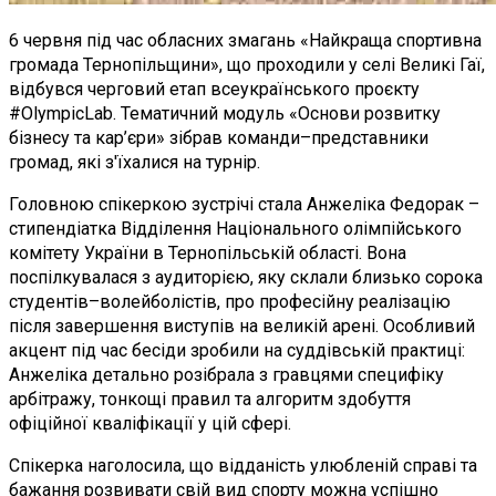
6 червня під час обласних змагань «Найкраща спортивна
громада Тернопільщини», що проходили у селі Великі Гаї,
відбувся черговий етап всеукраїнського проєкту
#OlympicLab. Тематичний модуль «Основи розвитку
бізнесу та кар’єри» зібрав команди–представники
громад, які з'їхалися на турнір.
Головною спікеркою зустрічі стала Анжеліка Федорак –
стипендіатка Відділення Національного олімпійського
комітету України в Тернопільській області. Вона
поспілкувалася з аудиторією, яку склали близько сорока
студентів–волейболістів, про професійну реалізацію
після завершення виступів на великій арені. Особливий
акцент під час бесіди зробили на суддівській практиці:
Анжеліка детально розібрала з гравцями специфіку
арбітражу, тонкощі правил та алгоритм здобуття
офіційної кваліфікації у цій сфері.
Спікерка наголосила, що відданість улюбленій справі та
бажання розвивати свій вид спорту можна успішно