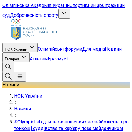
Олімпійська Академія України
Спортивний арбітражний
суд
Доброчесність спорту
Олімпійські форуми
Для медіа
Новини
НОК України
Атлетам
Еразмус+
Галерея
Новини
НОК України
Новини
#OlympicLab для тернопільських волейболістів: про
тонкощі суддівства та кар'єру поза майданчиком