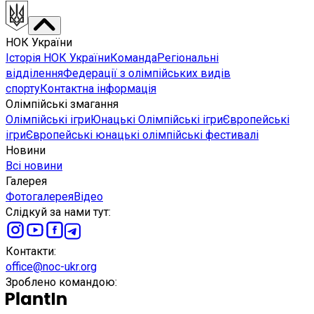
НОК України
Історія НОК України
Команда
Регіональні
відділення
Федерації з олімпійських видів
спорту
Контактна інформація
Олімпійські змагання
Олімпійські ігри
Юнацькі Олімпійські ігри
Європейські
ігри
Європейські юнацькі олімпійські фестивалі
Новини
Всі новини
Галерея
Фотогалерея
Відео
Слідкуй за нами тут
:
Контакти
:
office@noc-ukr.org
Зроблено командою
: