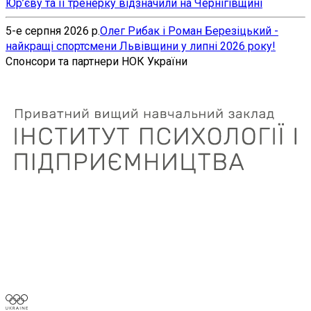
Юр’єву та її тренерку відзначили на Чернігівщині
5-е серпня 2026 р.
Олег Рибак і Роман Березіцький -
найкращі спортсмени Львівщини у липні 2026 року!
Спонсори та партнери НОК України