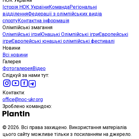
НОК України
Історія НОК України
Команда
Регіональні
відділення
Федерації з олімпійських видів
спорту
Контактна інформація
Олімпійські змагання
Олімпійські ігри
Юнацькі Олімпійські ігри
Європейські
ігри
Європейські юнацькі олімпійські фестивалі
Новини
Всі новини
Галерея
Фотогалерея
Відео
Слідкуй за нами тут
:
Контакти
:
office@noc-ukr.org
Зроблено командою
:
©
2026
.
Всі права захищено. Використання матеріалів
цього сайту можливе тільки з посиланням на джерело.