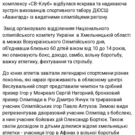
комплексу «СВ-Клуб» відбулася яскрава та надихаюча
зустріч вихованців спортивного табору ДЮСШ
«Авангард» із видатними олімпійцями регіону.
Захід організувало відділенняя Національного
олімпійського комітету України в Хмельницькій області
в межах Всеукраїнського Олімпійського дня,
об'єднавши близько 60 дітей віком від 10 до 14 років,
які опановують бокс, дзюдо, самбо, вільну боротьбу,
важку атлетику, фехтування та стрільбу.
До юних атлетів завітали легендарні спортсмени різних
поколінь, які наразі проживають в обласному центрі.
Веслувальний спорт представили чемпіон та срібний
призер Ігор у Монреалі Сергій Нагорний, бронзовий
призер Олімпіади в Ріо Дмитро Янчук та триразовий
учасник Олімпійських ігор Павло Алтухов. Зимові види
репрезентував дворазовий учасник Олімпіад з бобслею,
а нині учасник бойових дій Олександр Бортюк. Також
своїм досвідом із дітьми ділилися відомі хмельницькі
атлетки - учасниця Ігор в Афінах з вільної боротьби