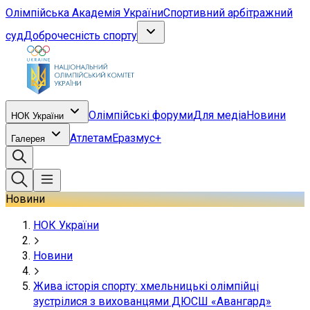
Олімпійська Академія України
Спортивний арбітражний
суд
Доброчесність спорту
Олімпійські форуми
Для медіа
Новини
НОК України
Атлетам
Еразмус+
Галерея
Новини
НОК України
Новини
Жива історія спорту: хмельницькі олімпійці
зустрілися з вихованцями ДЮСШ «Авангард»