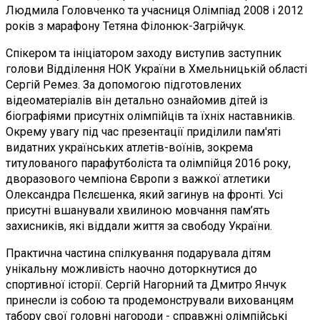
Людмила Головченко та учасниця Олімпіад 2008 і 2012
років з марафону Тетяна Філонюк-Загрійчук.
Спікером та ініціатором заходу виступив заступник
голови Відділення НОК України в Хмельницькій області
Сергій Ремез. За допомогою підготовлених
відеоматеріалів він детально ознайомив дітей із
біографіями присутніх олімпійців та їхніх наставників.
Окрему увагу під час презентації приділили пам'яті
видатних українських атлетів-воїнів, зокрема
титулованого парафутболіста та олімпійця 2016 року,
дворазового чемпіона Європи з важкої атлетики
Олександра Пєлєшенка, який загинув на фронті. Усі
присутні вшанували хвилиною мовчання пам’ять
захисників, які віддали життя за свободу України.
Практична частина спілкування подарувала дітям
унікальну можливість наочно доторкнутися до
спортивної історії. Сергій Нагорний та Дмитро Янчук
принесли із собою та продемонстрували вихованцям
табору свої головні нагороди - справжні олімпійські