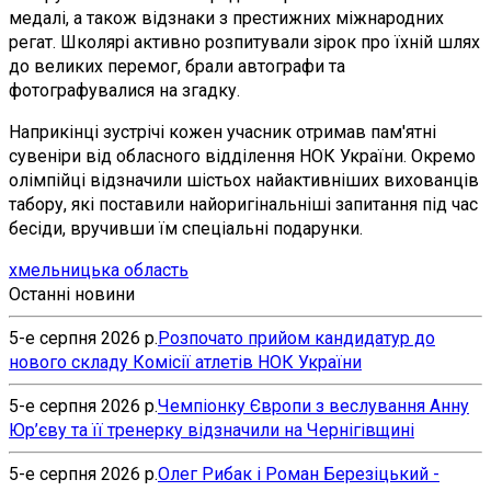
медалі, а також відзнаки з престижних міжнародних
регат. Школярі активно розпитували зірок про їхній шлях
до великих перемог, брали автографи та
фотографувалися на згадку.
Наприкінці зустрічі кожен учасник отримав пам'ятні
сувеніри від обласного відділення НОК України. Окремо
олімпійці відзначили шістьох найактивніших вихованців
табору, які поставили найоригінальніші запитання під час
бесіди, вручивши їм спеціальні подарунки.
хмельницька область
Останні новини
5-е серпня 2026 р.
Розпочато прийом кандидатур до
нового складу Комісії атлетів НОК України
5-е серпня 2026 р.
Чемпіонку Європи з веслування Анну
Юр’єву та її тренерку відзначили на Чернігівщині
5-е серпня 2026 р.
Олег Рибак і Роман Березіцький -