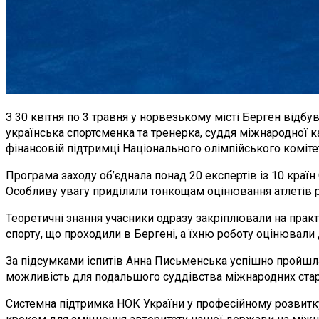
З 30 квітня по 3 травня у норвезькому місті Берген відбув
українська спортсменка та тренерка, суддя міжнародної 
фінансовій підтримці Національного олімпійського коміте
Програма заходу об’єднала понад 20 експертів із 10 країн
Особливу увагу приділили тонкощам оцінювання атлетів рі
Теоретичні знання учасники одразу закріплювали на прак
спорту, що проходили в Бергені, а їхню роботу оцінювали
За підсумками іспитів Анна Письменська успішно пройшла 
можливість для подальшого суддівства міжнародних старт
Системна підтримка НОК України у професійному розвитку