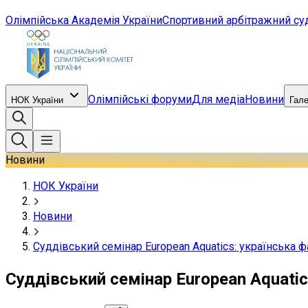
Олімпійська Академія України
Спортивний арбітражний су
Олімпійські форуми
Для медіа
Новини
НОК України
Гал
Новини
НОК України
Новини
Суддівський семінар European Aquatics: українська 
Суддівський семінар European Aquatic