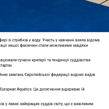
ері зі стрибків у воду. Участь у навчанні взяла відома
ікації нашої фахівчині стали можливими завдяки
ацювали сучасні критерії та тенденції суддівства.
тартах.
ійних змагань Європейської федерації водних видів
uropean Aquatics. Це досягнення відкриває їй
ів у лавах найкращих суддів світу, що є важливим