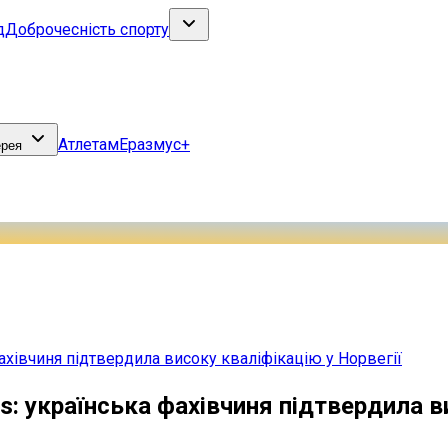
д
Доброчесність спорту
Атлетам
Еразмус+
ерея
фахівчиня підтвердила високу кваліфікацію у Норвегії
s: українська фахівчиня підтвердила в