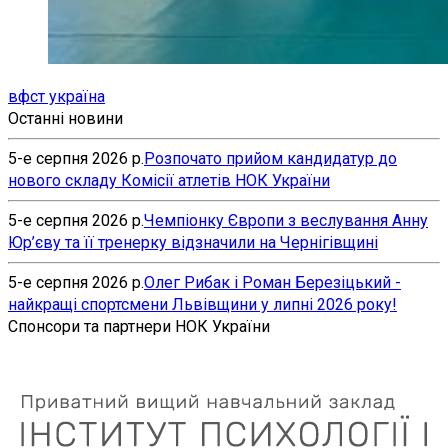
вфст україна
Останні новини
5-е серпня 2026 р.
Розпочато прийом кандидатур до
нового складу Комісії атлетів НОК України
5-е серпня 2026 р.
Чемпіонку Європи з веслування Анну
Юр’єву та її тренерку відзначили на Чернігівщині
5-е серпня 2026 р.
Олег Рибак і Роман Березіцький -
найкращі спортсмени Львівщини у липні 2026 року!
Спонсори та партнери НОК України