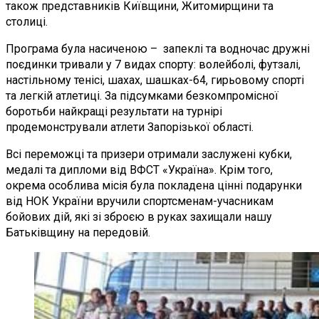
також представників Київщини, Житомирщини та
столиці.
Програма була насиченою – запеклі та водночас дружні
поєдинки тривали у 7 видах спорту: волейболі, футзалі,
настільному тенісі, шахах, шашках-64, гирьовому спорті
та легкій атлетиці. За підсумками безкомпромісної
боротьби найкращі результати на турнірі
продемонстрували атлети Запорізької області.
Всі переможці та призери отримали заслужені кубки,
медалі та дипломи від ВФСТ «Україна». Крім того,
окрема особлива місія була покладена цінні подарунки
від НОК України вручили спортсменам-учасникам
бойових дій, які зі зброєю в руках захищали нашу
Батьківщину на передовій.