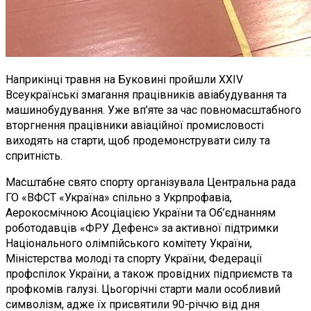
Наприкінці травня на Буковині пройшли XXIV
Всеукраїнські змагання працівників авіабудування та
машинобудування. Уже вп’яте за час повномасштабного
вторгнення працівники авіаційної промисловості
виходять на старти, щоб продемонструвати силу та
спритність.
Масштабне свято спорту організувала Центральна рада
ГО «ВФСТ «Україна» спільно з Укрпрофавіа,
Аерокосмічною Асоціацією України та Об’єднанням
роботодавців «ФРУ Дефенс» за активної підтримки
Національного олімпійського комітету України,
Міністерства молоді та спорту України, Федерації
профспілок України, а також провідних підприємств та
профкомів галузі. Цьогорічні старти мали особливий
символізм, адже їх присвятили 90-річчю від дня