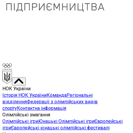
НОК України
Історія НОК України
Команда
Регіональні
відділення
Федерації з олімпійських видів
спорту
Контактна інформація
Олімпійські змагання
Олімпійські ігри
Юнацькі Олімпійські ігри
Європейські
ігри
Європейські юнацькі олімпійські фестивалі