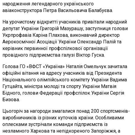
народження легендарного українського
авіаконструктора Петра Васильовича Балабуєва.
На урочистому відкритті учасників привітали народний
депутат України Григорій Мазурашу, заступниця голови
Укрпрофавіа Каріна Плахова, виконавчий директор
Аерокосмічної Асоціації України Олександр Палій та
керівник первинної профспілкової організації
провідного підприємства галузі Віктор Гуска.
Голова ГО «ВФСТ «Україна» Наталія Омельчук зачитала
офіційні вітання на адресу учасників від Президента
Національного олімпійського комітету України Вадима
Гутцайта, міністра молоді та спорту України Матвія
Бідного, голови Федерації профспілок України Сергія
Бизова.
Цьогоріч за нагороди змагалися понад 200 спортсменів-
виробничників із різних куточків країни. Особливими
оплесками зустрічали команди підприємств із
незламного Харкова та непідкореного Запоріжжя, а