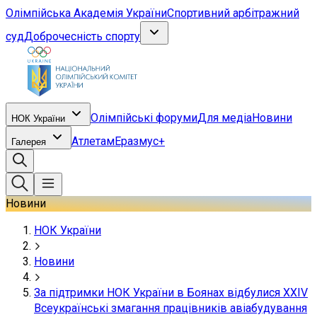
Олімпійська Академія України
Спортивний арбітражний
суд
Доброчесність спорту
Олімпійські форуми
Для медіа
Новини
НОК України
Атлетам
Еразмус+
Галерея
Новини
НОК України
Новини
За підтримки НОК України в Боянах відбулися XXIV
Всеукраїнські змагання працівників авіабудування