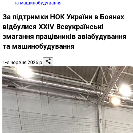
та машинобудування
За підтримки НОК України в Боянах
відбулися XXIV Всеукраїнські
змагання працівників авіабудування
та машинобудування
1-е червня 2026 р.