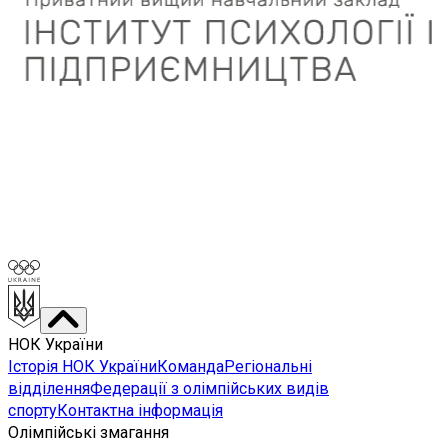
НОК України
Історія НОК України
Команда
Регіональні
відділення
Федерації з олімпійських видів
спорту
Контактна інформація
Олімпійські змагання