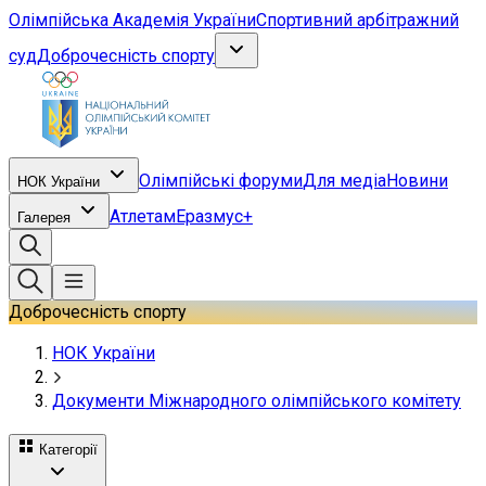
Олімпійська Академія України
Спортивний арбітражний
суд
Доброчесність спорту
Олімпійські форуми
Для медіа
Новини
НОК України
Атлетам
Еразмус+
Галерея
Доброчесність спорту
НОК України
Документи Міжнародного олімпійського комітету
Категорії