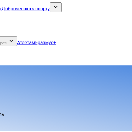
д
Доброчесність спорту
Атлетам
Еразмус+
ерея
ль