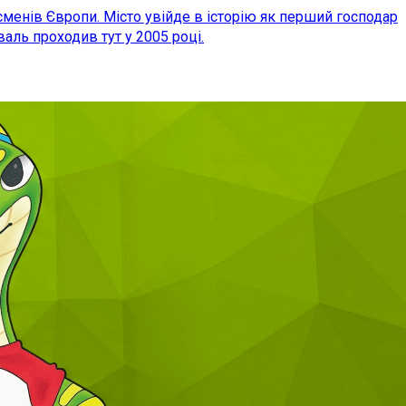
сменів Європи. Місто увійде в історію як перший господар
ль проходив тут у 2005 році.