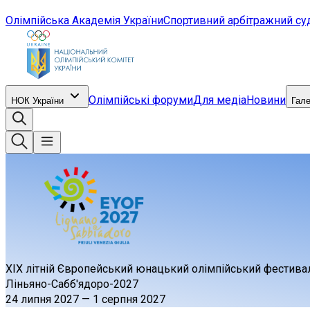
Олімпійська Академія України
Спортивний арбітражний су
Олімпійські форуми
Для медіа
Новини
НОК України
Гал
XIX літній Європейський юнацький олімпійський фестива
Ліньяно-Сабб'ядоро-2027
24 липня 2027
—
1 серпня 2027