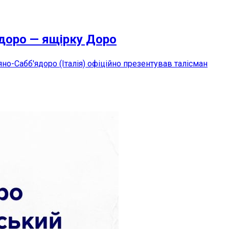
ядоро — ящірку Доро
о-Сабб'ядоро (Італія) офіційно презентував талісман