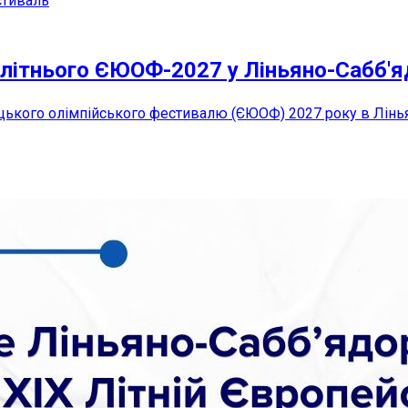
стиваль
 літнього ЄЮОФ-2027 у Ліньяно-Сабб'
цького олімпійського фестивалю (ЄЮОФ) 2027 року в Ліньян