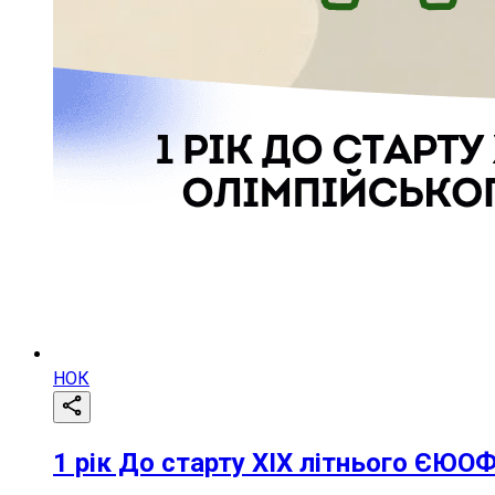
НОК
1 рік До старту XIX літнього ЄЮО