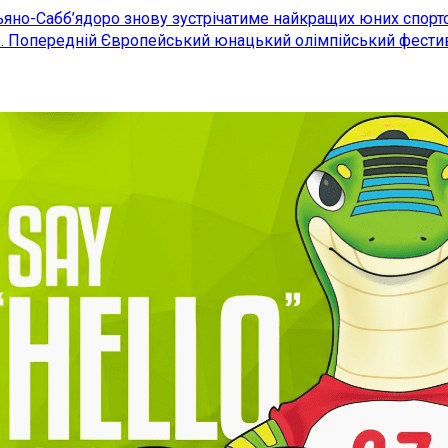
Ліньяно-Сабб’ядоро знову зустрічатиме найкращих юних спорт
. Попередній Європейський юнацький олімпійський фестива