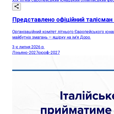
XIX літній Європейський юнацький олімпійський фе
Представлено офіційний талісман
Організаційний комітет літнього Європейського юна
майбутніх змагань — ящірку на ім’я Доро.
3-є липня 2026 р.
Ліньяно-2027
єюоф-2027