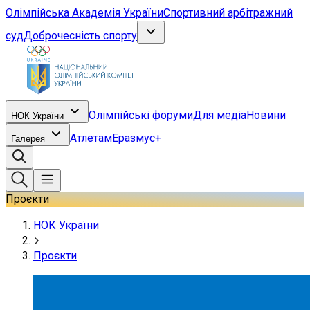
Олімпійська Академія України
Спортивний арбітражний
суд
Доброчесність спорту
Олімпійські форуми
Для медіа
Новини
НОК України
Атлетам
Еразмус+
Галерея
Проєкти
НОК України
Проєкти