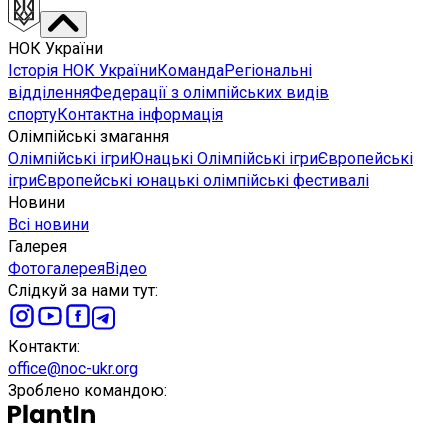
НОК України
Історія НОК України
Команда
Регіональні
відділення
Федерації з олімпійських видів
спорту
Контактна інформація
Олімпійські змагання
Олімпійські ігри
Юнацькі Олімпійські ігри
Європейські
ігри
Європейські юнацькі олімпійські фестивалі
Новини
Всі новини
Галерея
Фотогалерея
Відео
Слідкуй за нами тут
:
Контакти
:
office@noc-ukr.org
Зроблено командою
: