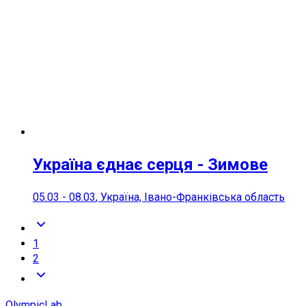
Україна єднає серця - Зимове
05.03
-
08.03
, Україна, Івано-Франківська область
1
2
OlympicLab