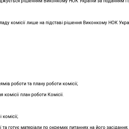
верджується рішенням Виконкому НОК України за поданням 
складу комісії лише на підставі рішення Виконкому НОК Ук
ямів роботи та плану роботи комісії;
 комісії план роботи Комісії.
 комісії;
 та готує матеріали по окремих питаннях на його засідання;