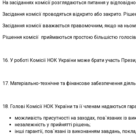
На засіданнях комісії розглядаються питання у відповіднос
Засідання комісії проводяться відкрито або закрито. Ріше
Засідання комісії вважається правомочним, якщо на ньому 
Рішення комісії приймаються простою більшістю голосів. 
16. У роботі Комісії НОК України може брати участь Прези
17. Матеріально-технічне та фінансове забезпечення діял
18. Голові Комісії НОК України та її членам надаються гара
можливість присутності на заходах, пов`язаних із в
незалежність у прийнятті рішень;
інші гарантії, пов`язані із виконанням завдань, покл