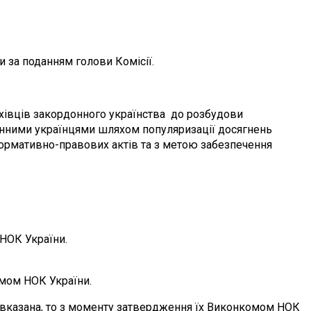
 за поданням голови Комісії.
фахівців закордонного українства до розбудови
рдонними українцями шляхом популяризації досягнень
нормативно-правових актів та з метою забезпечення
 НОК України.
мом НОК України.
е вказана, то з моменту затвердження їх Виконкомом НОК