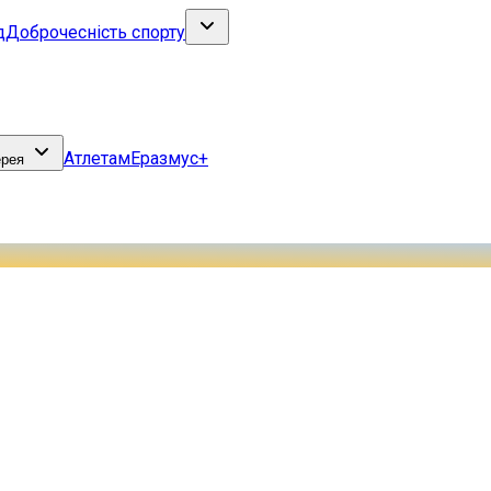
д
Доброчесність спорту
Атлетам
Еразмус+
ерея