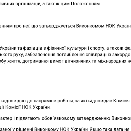
ивних організацій, а також цим Положенням.
женням про неї, що затверджується Виконкомом НОК України
України та фахівців з фізичної культури і спорту, а також 
ійського руху, забезпечення поглиблення співпраці із зако
обу життя, дотримання вимог вітчизняних та міжнародних 
 відповідно до напрямків роботи, за які відповідає Комісія
ії Комісії НОК України.
рактер і підлягають обов`язковому затвердженню Виконко
азаної у рішенні Виконкому НОК України. Якщо така дата н