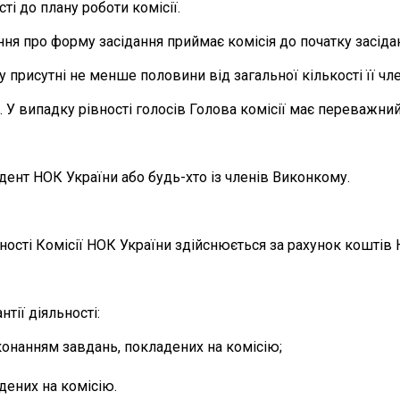
ті до плану роботи комісії.
ння про форму засідання приймає комісія до початку засіда
присутні не менше половини від загальної кількості її чле
У випадку рівності голосів Голова комісії має переважний
дент НОК України або будь-хто із членів Виконкому.
ьності Комісії НОК України здійснюється за рахунок кошті
нтії діяльності:
иконанням завдань, покладених на комісію;
адених на комісію.