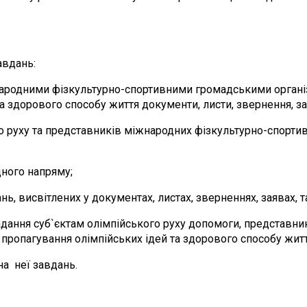
авдань:
жнародними фізкультурно-спортивними громадськими органі
а здорового способу життя документи, листи, звернення, за
ого руху та представників міжнародних фізкультурно-спорт
дного напряму;
, висвітлених у документах, листах, зверненнях, заявах, 
дання суб`єктам олімпійського руху допомоги, представн
 пропагування олімпійських ідей та здорового способу житт
а неї завдань.