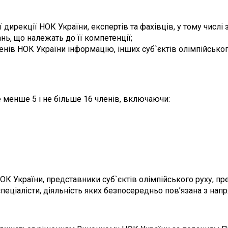
ї дирекції НОК України, експертів та фахівців, у тому числ
ь, що належать до її компетенції;
енів НОК України інформацію, інших суб`єктів олімпійсько
е менше 5 і не більше 16 членів, включаючи:
ОК України, представники суб`єктів олімпійського руху, п
спеціалісти, діяльність яких безпосередньо пов’язана з нап