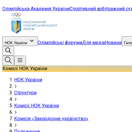
Олімпійська Академія України
Спортивний арбітражний су
Олімпійські форуми
Для медіа
Новини
НОК України
Гал
Комісії НОК України
НОК України
Структури
Комісії НОК України
Комісія «Закордонне українство»
Положення