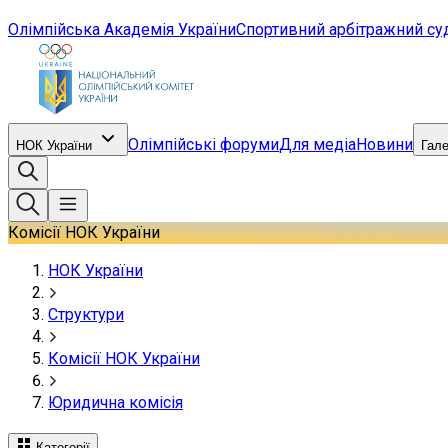
Олімпійська Академія України
Спортивний арбітражний су
Олімпійські форуми
Для медіа
Новини
НОК України
Гал
Комісії НОК України
НОК України
Структури
Комісії НОК України
Юридична комісія
Категорії