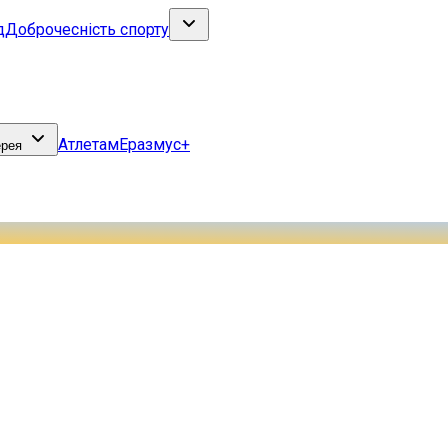
д
Доброчесність спорту
Атлетам
Еразмус+
ерея