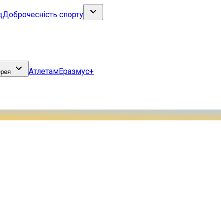
д
Доброчесність спорту
Атлетам
Еразмус+
ерея