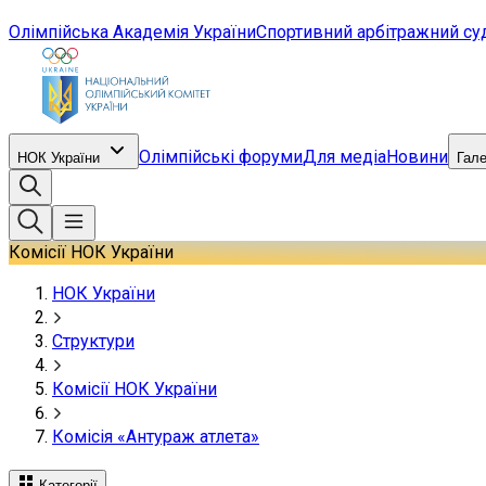
Олімпійська Академія України
Спортивний арбітражний су
Олімпійські форуми
Для медіа
Новини
НОК України
Гал
Комісії НОК України
НОК України
Структури
Комісії НОК України
Комісія «Антураж атлета»
Категорії