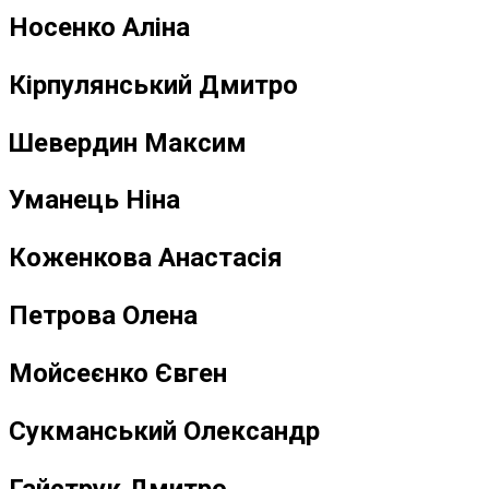
Носенко Аліна
Кірпулянський Дмитро
Шевердин Максим
Уманець Ніна
Коженкова Анастасія
Петрова Олена
Мойсеєнко Євген
Сукманський Олександр
Гайструк Дмитро