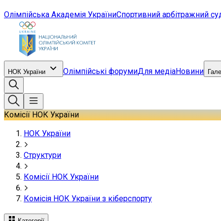
Олімпійська Академія України
Спортивний арбітражний су
Олімпійські форуми
Для медіа
Новини
НОК України
Гал
Комісії НОК України
НОК України
Структури
Комісії НОК України
Комісія НОК України з кіберспорту
Категорії