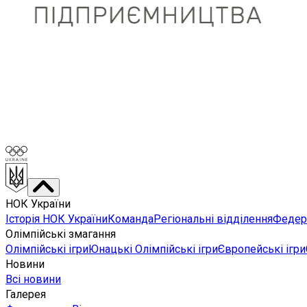
НОК України
Історія НОК України
Команда
Регіональні відділення
Федера
Олімпійські змагання
Олімпійські ігри
Юнацькі Олімпійські ігри
Європейські ігри
Новини
Всі новини
Галерея