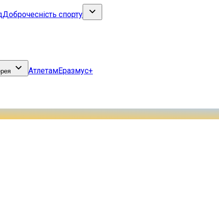
д
Доброчесність спорту
Атлетам
Еразмус+
ерея