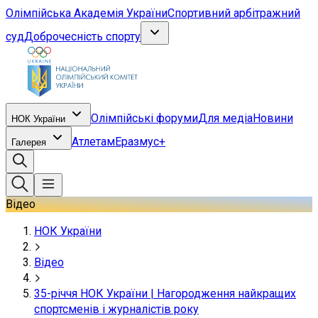
Олімпійська Академія України
Спортивний арбітражний
суд
Доброчесність спорту
Олімпійські форуми
Для медіа
Новини
НОК України
Атлетам
Еразмус+
Галерея
Відео
НОК України
Відео
35-річчя НОК України | Нагородження найкращих
спортсменів і журналістів року