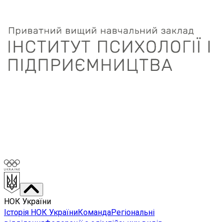
НОК України
Історія НОК України
Команда
Регіональні