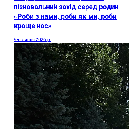
пізнавальний захід серед родин
«Роби з нами, роби як ми, роби
краще нас»
9-е липня 2026 р.