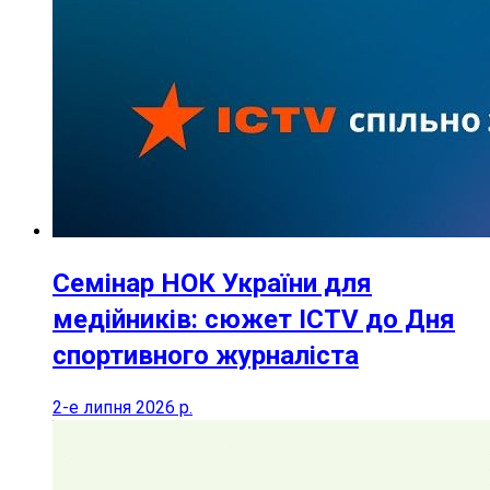
Семінар НОК України для
медійників: сюжет ICTV до Дня
спортивного журналіста
2-е липня 2026 р.