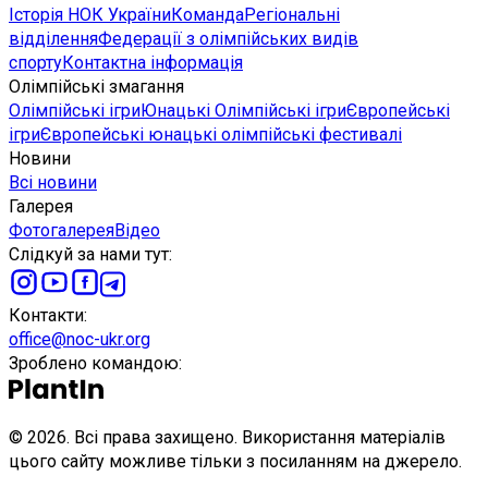
Історія НОК України
Команда
Регіональні
відділення
Федерації з олімпійських видів
спорту
Контактна інформація
Олімпійські змагання
Олімпійські ігри
Юнацькі Олімпійські ігри
Європейські
ігри
Європейські юнацькі олімпійські фестивалі
Новини
Всі новини
Галерея
Фотогалерея
Відео
Слідкуй за нами тут
:
Контакти
:
office@noc-ukr.org
Зроблено командою
:
©
2026
.
Всі права захищено. Використання матеріалів
цього сайту можливе тільки з посиланням на джерело.