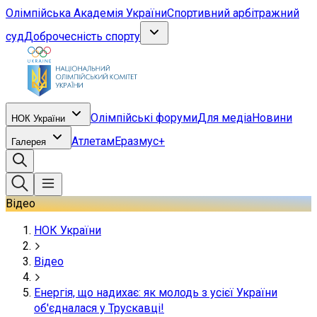
Олімпійська Академія України
Спортивний арбітражний
суд
Доброчесність спорту
Олімпійські форуми
Для медіа
Новини
НОК України
Атлетам
Еразмус+
Галерея
Відео
НОК України
Відео
Енергія, що надихає: як молодь з усієї України
об'єдналася у Трускавці!