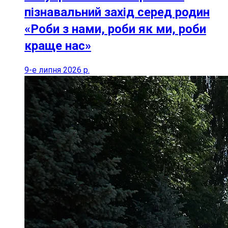
пізнавальний захід серед родин
«Роби з нами, роби як ми, роби
краще нас»
9-е липня 2026 р.