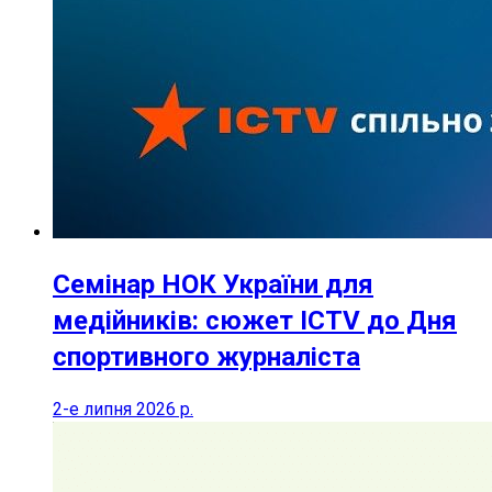
Семінар НОК України для
медійників: сюжет ICTV до Дня
спортивного журналіста
2-е липня 2026 р.