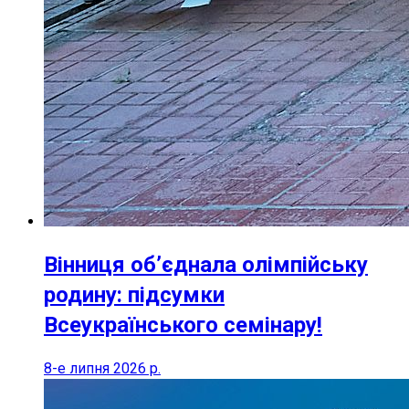
Вінниця об’єднала олімпійську
родину: підсумки
Всеукраїнського семінару!
8-е липня 2026 р.