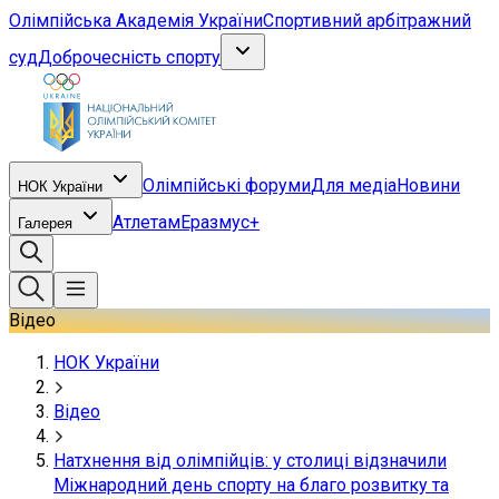
Олімпійська Академія України
Спортивний арбітражний
суд
Доброчесність спорту
Олімпійські форуми
Для медіа
Новини
НОК України
Атлетам
Еразмус+
Галерея
Відео
НОК України
Відео
Натхнення від олімпійців: у столиці відзначили
Міжнародний день спорту на благо розвитку та