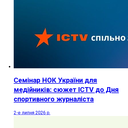
Семінар НОК України для
медійників: сюжет ICTV до Дня
спортивного журналіста
2-е липня 2026 р.