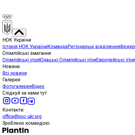
НОК України
Історія НОК України
Команда
Регіональні відділення
Федера
Олімпійські змагання
Олімпійські ігри
Юнацькі Олімпійські ігри
Європейські ігри
Новини
Всі новини
Галерея
Фотогалерея
Відео
Слідкуй за нами тут
:
Контакти
:
office@noc-ukr.org
Зроблено командою
: