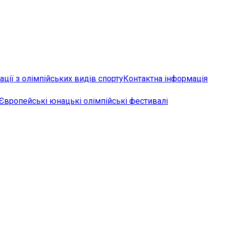
ції з олімпійських видів спорту
Контактна інформація
Європейські юнацькі олімпійські фестивалі