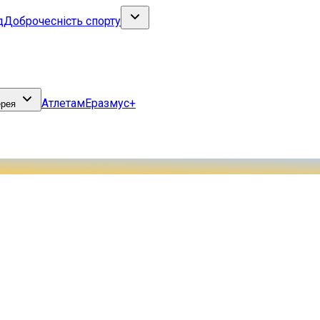
д
Доброчесність спорту
Атлетам
Еразмус+
ерея