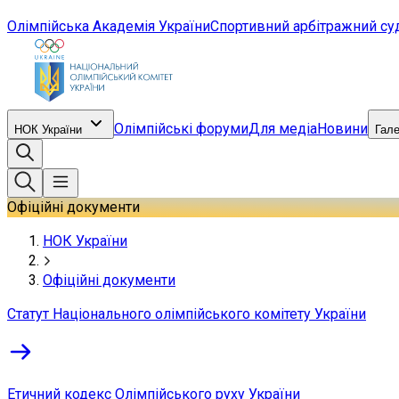
Олімпійська Академія України
Спортивний арбітражний су
Олімпійські форуми
Для медіа
Новини
НОК України
Гал
Офіційні документи
НОК України
Офіційні документи
Статут Національного олімпійського комітету України
Етичний кодекс Олімпійського руху України