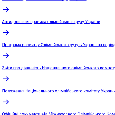
Антидопінгові правила олімпійського руху України
Програма розвитку Олімпійського руху в Україні на періо
Звіти про діяльність Національного олімпійського комітет
Положення Національного олімпійського комітету Україн
Офіційні документи від Міжнародного Олімпійського Ком