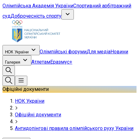
Олімпійська Академія України
Спортивний арбітражний
суд
Доброчесність спорту
Олімпійські форуми
Для медіа
Новини
НОК України
Атлетам
Еразмус+
Галерея
Офіційні документи
НОК України
Офіційні документи
Антидопінгові правила олімпійського руху України