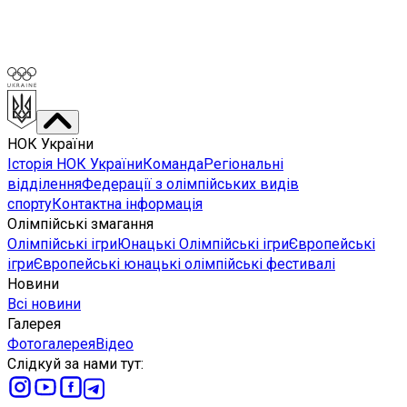
НОК України
Історія НОК України
Команда
Регіональні
відділення
Федерації з олімпійських видів
спорту
Контактна інформація
Олімпійські змагання
Олімпійські ігри
Юнацькі Олімпійські ігри
Європейські
ігри
Європейські юнацькі олімпійські фестивалі
Новини
Всі новини
Галерея
Фотогалерея
Відео
Слідкуй за нами тут
: