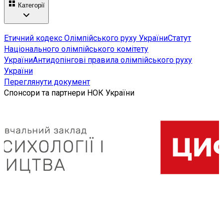
Категорії
Етичний кодекс Олімпійського руху України
Статут
Національного олімпійського комітету
України
Антидопінгові правила олімпійського руху
України
Переглянути документ
Спонсори та партнери НОК України