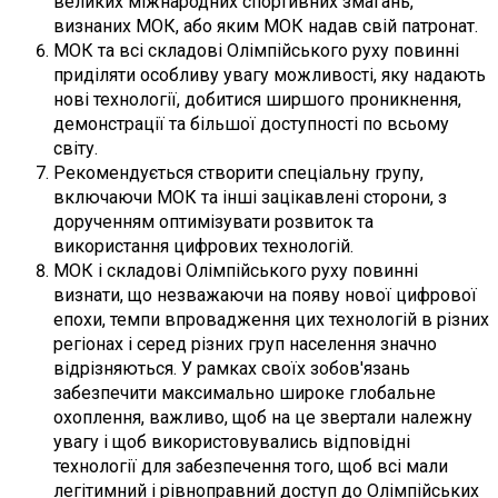
великих міжнародних спортивних змагань,
визнаних МОК, або яким МОК надав свій патронат.
МОК та всі складові Олімпійського руху повинні
приділяти особливу увагу можливості, яку надають
нові технології, добитися ширшого проникнення,
демонстрації та більшої доступності по всьому
світу.
Рекомендується створити спеціальну групу,
включаючи МОК та інші зацікавлені сторони, з
дорученням оптимізувати розвиток та
використання цифрових технологій.
МОК і складові Олімпійського руху повинні
визнати, що незважаючи на появу нової цифрової
епохи, темпи впровадження цих технологій в різних
регіонах і серед різних груп населення значно
відрізняються. У рамках своїх зобов'язань
забезпечити максимально широке глобальне
охоплення, важливо, щоб на це звертали належну
увагу і щоб використовувались відповідні
технології для забезпечення того, щоб всі мали
легітимний і рівноправний доступ до Олімпійських