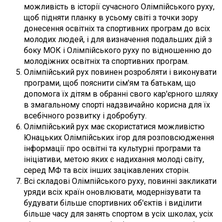
можливість в історії сучасного Олімпійського руху,
щоб підняти планку в усьому світі з точки зору
донесення освітніх та спортивних програм до всіх
молодих людей, і для визначення подальших дій з
боку МОК і Олімпійського руху по відношенню до
молодіжних освітніх та спортивних програм.
Олімпійський рух повинен розробляти і виконувати
програми, щоб пояснити сім'ям та батькам, що
допомога їх дітям в обранні свого кар'єрного шляху
в змагальному спорті надзвичайно корисна для їх
всебічного розвитку і добробуту.
Олімпійський рух має скористатися можливістю
Юнацьких Олімпійських ігор для розповсюдження
інформації про освітні та культурні програми та
ініціативи, метою яких є надихання молоді світу,
серед МФ та всіх інших зацікавлених сторін.
Всі складові Олімпійського руху, повинні закликати
уряди всіх країн оновлювати, модернізувати та
будувати більше спортивних об'єктів і виділити
більше часу для занять спортом в усіх школах, усіх