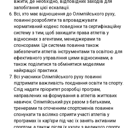
вжити, де необхідно, відповідних заходів для
запобігання цієї ескалації.
Всі, хто має відношення до Олімпійського руху,
повинні розробляти та впроваджувати
нормативний кодекс поведінки та сертифікаційну
систему з тим, щоб захищати права атлетів у
відносинах з агентами, менеджерами та
спонсорами. Ця система повинна також
забезпечити атлетів інструментами та освітою для
ефективного управління цими відносинами, а
також поділитися та обмінятися моделями
найкращої практики.
Всі учасники Олімпійського руху повинні
підтримати важливість поєднання освіти та спорту.
Слід надати пріоритет розробці програм,
направлених на формування в атлетів життєвих
навичок. Олімпійський рух разом з батьками,
тренерами та оточенням спортсменів повинен
спонукати та всіляко сприяти участі атлетів у
програмах їх кар'єри під час їх занять активним
спортом, а також після їх уходу з великого спорту.