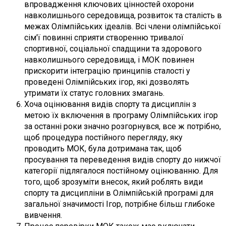
впровадження ключових цінностей охорони
навколишнього середовища, розвиток та сталість в
межах Олімпійських ідеалів. Всі члени олімпійської
сім'ї повинні сприяти створенню тривалої
спортивної, соціальної спадщини та здорового
навколишнього середовища, і МОК повинен
прискорити інтеграцію принципів сталості у
проведені Олімпійських ігор, які дозволять
утримати їх статус головних змагань.
Хоча оцінювання видів спорту та дисциплін з
метою їх включення в програму Олімпійських ігор
за останні роки значно розгорнувся, все ж потрібно,
щоб процедура постійного перегляду, яку
проводить МОК, була дотримана так, щоб
просування та переведення видів спорту до нижчої
категорії підлягалося постійному оцінюванню. Для
того, щоб зрозуміти внесок, який роблять види
спорту та дисципліни в Олімпійській програмі для
загальної значимості Ігор, потрібне більш глибоке
вивчення.