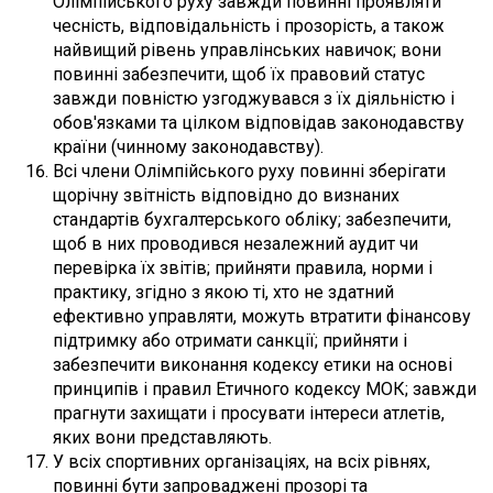
Олімпійського руху завжди повинні проявляти
чесність, відповідальність і прозорість, а також
найвищий рівень управлінських навичок; вони
повинні забезпечити, щоб їх правовий статус
завжди повністю узгоджувався з їх діяльністю і
обов'язками та цілком відповідав законодавству
країни (чинному законодавству).
Всі члени Олімпійського руху повинні зберігати
щорічну звітність відповідно до визнаних
стандартів бухгалтерського обліку; забезпечити,
щоб в них проводився незалежний аудит чи
перевірка їх звітів; прийняти правила, норми і
практику, згідно з якою ті, хто не здатний
ефективно управляти, можуть втратити фінансову
підтримку або отримати санкції; прийняти і
забезпечити виконання кодексу етики на основі
принципів і правил Етичного кодексу МОК; завжди
прагнути захищати і просувати інтереси атлетів,
яких вони представляють.
У всіх спортивних організаціях, на всіх рівнях,
повинні бути запроваджені прозорі та