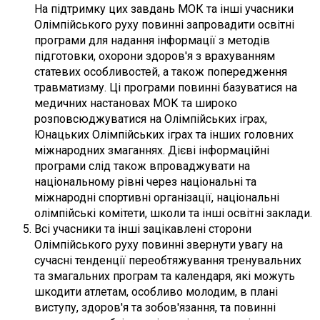
На підтримку цих завдань МОК та інші учасники
Олімпійського руху повинні запровадити освітні
програми для надання інформації з методів
підготовки, охорони здоров'я з врахуванням
статевих особливостей, а також попередження
травматизму. Ці програми повинні базуватися на
медичних настановах МОК та широко
розповсюджуватися на Олімпійських іграх,
Юнацьких Олімпійських іграх та інших головних
міжнародних змаганнях. Дієві інформаційні
програми слід також впроваджувати на
національному рівні через національні та
міжнародні спортивні організації, національні
олімпійські комітети, школи та інші освітні заклади.
Всі учасники та інші зацікавлені сторони
Олімпійського руху повинні звернути увагу на
сучасні тенденції переобтяжування тренувальних
та змагальних програм та календаря, які можуть
шкодити атлетам, особливо молодим, в плані
виступу, здоров'я та зобов'язання, та повинні