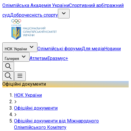
Олімпійська Академія України
Спортивний арбітражний
суд
Доброчесність спорту
Олімпійські форуми
Для медіа
Новини
НОК України
Атлетам
Еразмус+
Галерея
Офіційні документи
НОК України
Офіційні документи
Офіційні документи від Міжнародного
Олімпійського Комітету