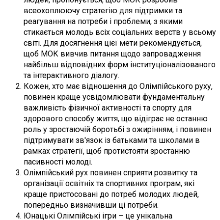
всеохоплюючу стратегію для підтримки та
реагування на потреби і проблеми, з якими
стикається молодь всіх соціальних верств у всьому
світі. Для досягнення цієї мети рекомендується,
щоб МОК вивчив питання щодо запровадження
найбільш відповідних форм інституціоналізованого
та інтерактивного діалогу.
Кожен, хто має відношення до Олімпійського руху,
повинен краще усвідомлювати фундаментальну
важливість фізичної активності та спорту для
здорового способу життя, що відіграє не останню
роль у зростаючій боротьбі з ожирінням, і повинен
підтримувати зв'язок із батьками та школами в
рамках стратегії, щоб протистояти зростанню
пасивності молоді.
Олімпійський рух повинен сприяти розвитку та
організації освітніх та спортивних програм, які
краще пристосовані до потреб молодих людей,
попередньо визначивши ці потреби.
Юнацькі Олімпійські ігри – це унікальна