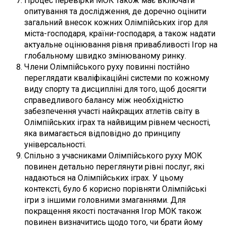
Процес перевірки МОК також має включати
опитування та дослідження, де доречно оцінити
загальний внесок кожних Олімпійських ігор для
міста-господаря, країни-господаря, а також надати
актуальне оцінювання рівня привабливості Ігор на
глобальному швидко змінюваному ринку.
Члени Олімпійського руху повинні постійно
переглядати кваліфікаційні системи по кожному
виду спорту та дисципліні для того, щоб досягти
справедливого балансу між необхідністю
забезпечення участі найкращих атлетів світу в
Олімпійських іграх та найвищим рівнем чесності,
яка вимагається відповідно до принципу
універсальності.
Спільно з учасниками Олімпійського руху МОК
повинен детально переглянути рівні послуг, які
надаються на Олімпійських іграх. У цьому
контексті, було б корисно порівняти Олімпійські
ігри з іншими головними змаганнями. Для
покращення якості постачання Ігор МОК також
повинен визначитись щодо того, чи брати йому