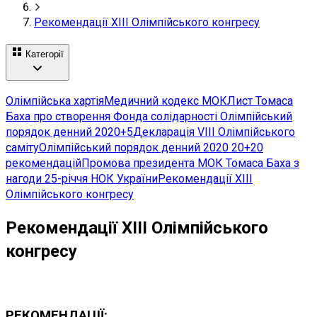
Рекомендації ХІІІ Олімпійського конгресу
Категорії
Олімпійська хартія
Медичний кодекс МОК
Лист Томаса
Баха про створення Фонда солідарності
Олімпійський
порядок денний 2020+5
Декларація VIII Олімпійського
саміту
Олімпійський порядок денний 2020 20+20
рекомендацій
Промова президента МОК Томаса Баха з
нагоди 25-річчя НОК України
Рекомендації ХІІІ
Олімпійського конгресу
Рекомендації ХІІІ Олімпійського
конгресу
РЕКОМЕНДАЦІЇ: