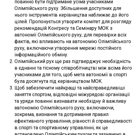
повинно бути підтримане усіма учасниками
Олімпійського руху. Збільшення доступних для
нього інструментів керівництва наближає до його
цілей. Пропонується утворити комітет для розгляду
рекомендацій Конгресу та Семінару МОК з
автономії Олімпійського руху, для перевірки всіх
фактів, які впливають на автономію Олімпійського
руху, включаючи утворення мережі постійного
інформаційного обміну.
Олімпійський рух ще раз підтверджує необхідність
в єднанні та тісному співробітництві між всіма його
учасниками для того, щоб мета автономії в спорті
була досягнута під керівництвом МОК.
Щоб забезпечити найкращі та найсправедливіші
заняття спортом, відповідні міжурядові організації
та уряди повинні визнавати необхідну й важливу
автономію Олімпійського руху, включаючи,
зокрема, визнання та дотримання правил
ефективного управління, рівності й справедливості
в спорті та спортивному управлінні, як це
встановлено Олімпійським рухом та зазначено в