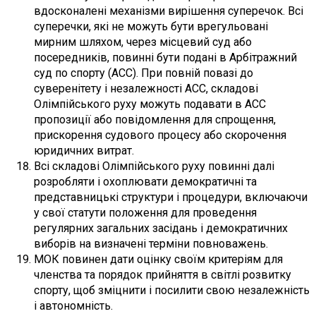
вдосконалені механізми вирішення суперечок. Всі
суперечки, які не можуть бути врегульовані
мирним шляхом, через місцевий суд або
посередників, повинні бути подані в Арбітражний
суд по спорту (АСС). При повній повазі до
суверенітету і незалежності АСС, складові
Олімпійського руху можуть подавати в АСС
пропозиції або повідомлення для спрощення,
прискорення судового процесу або скорочення
юридичних витрат.
Всі складові Олімпійського руху повинні далі
розробляти і охоплювати демократичні та
представницькі структури і процедури, включаючи
у свої статути положення для проведення
регулярних загальних засідань і демократичних
виборів на визначені терміни повноважень.
МОК повинен дати оцінку своїм критеріям для
членства та порядок прийняття в світлі розвитку
спорту, щоб зміцнити і посилити свою незалежність
і автономність.