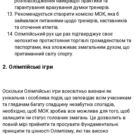
розповсюдження найкращої практики та
гарантування врахування думки тренерів.
Рекомендується створити комісію МОК, яка б
займалася питаннями щодо тренерів, наставників
та оточення атлетів.
Олімпійський рух ще раз підтверджує своє
непохитне протистояння торгівлі громадянством та
паспортами, яка зловживає змагальним духом, що
притаманний світу спорту.
2. Олімпійські ігри
Оскільки Олімпійські ігри всесвітньо визнані як
унікальна і особлива подія, що заповідає всім учасникам
та глядачам багату спадщину незабутніх спогадів,
необхідно, щоб МОК зробив все можливе для того, щоб
залишити їм статус головних змагань. Це дозволить в
повній мірі прийняти та просувати Фундаментальні
принципи та цінності Олімпізму, які так високо