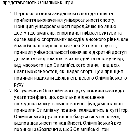
представляють Олімпійські ігри.
Першочерговим завданням є погодження та
прийняття визначення універсальності спорту.
Принцип універсальності передбачає не лише
доступ до змагань, спортивної інфраструктури та
організацію спортивних заходів високого рівня, але
й має більш широке значення. За своєю суттю,
принцип універсальності означає відкритий доступ
до занять спортом для всіх людей та всіх культур,
від масового і до Олімпійського рівня, і від всіх
благ і можливостей, які надає спорт. Цей принцип
повинен надихати діяльність всього Олімпійського
руху.
Всі учасники Олімпійського руху повинні взяти до
уваги той факт, що, оскільки відношення і
поведінка можуть змінюватись, фундаментальні
принципи Олімпізму повинні залишатись в суті Ігор.
Олімпійський рух повинен базуватись на повазі,
відповідальності та надійності. Олімпійський рух
повинен забезпечити, щоб Олімпійські ігри