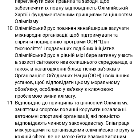
переглянути свої правила та заходи, щоб
забезпечити їх повну відповідність Олімпійській
Хартії і фундаментальним принципам та цінностям
Олімпізму.
Олімпійський рух повинен якнайширше залучати
міжнародні організації, щоб підтримувати та
сприяти поширенню програми ООН "Цілі
тисячоліття" і подальших подібних ініціатив.
Олімпійський рух в рівній мірі бере активну участь
в захисті світового навколишнього середовища, а
також в налагодженні більш тісних зв'язків з
Організацією Об'єднаних Націй (ООН) і всіх інших
установ, щоб відповідати цьому моральному
обов'язку, особливо у зв'язку з ключовою
проблемою зміни клімату.
Відповідно до принципів та цінностей Олімпізму,
заняттями спортом повинні керувати незалежні,
автономні спортивні організації, які повністю
відповідають чинному законодавству. Співпраця
між урядами та організаціями олімпійського руху в
кожній сфері, де це може бути взаємовигідним,