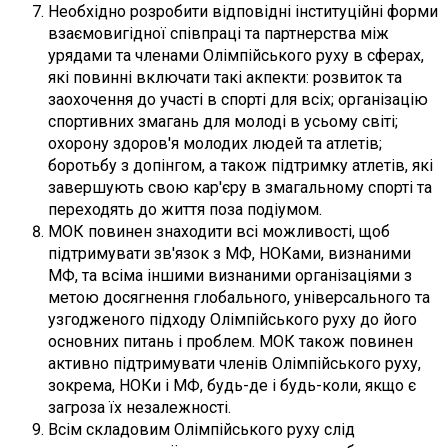
Необхідно розробити відповідні інституційні форми
взаємовигідної співпраці та партнерства між
урядами та членами Олімпійського руху в сферах,
які повинні включати такі акпекти: розвиток та
заохочення до участі в спорті для всіх; організацію
спортивних змагань для молоді в усьому світі;
охорону здоров'я молодих людей та атлетів;
боротьбу з допінгом, а також підтримку атлетів, які
завершують свою кар'єру в змагальному спорті та
переходять до життя поза подіумом.
МОК повинен знаходити всі можливості, щоб
підтримувати зв'язок з МФ, НОКами, визнаними
МФ, та всіма іншими визнаними організаціями з
метою досягнення глобального, універсального та
узгодженого підходу Олімпійського руху до його
основних питань і проблем. МОК також повинен
активно підтримувати членів Олімпійського руху,
зокрема, НОКи і МФ, будь-де і будь-коли, якщо є
загроза їх незалежності.
Всім складовим Олімпійського руху слід