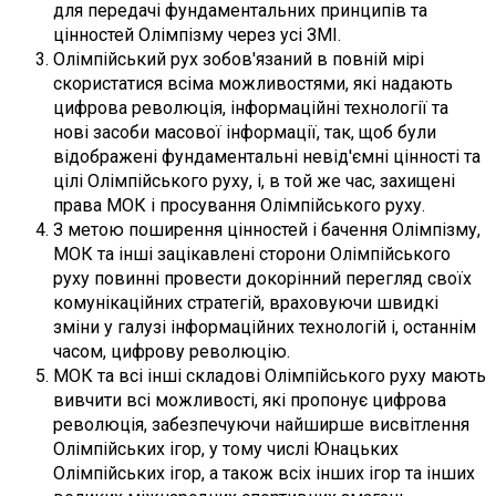
для передачі фундаментальних принципів та
цінностей Олімпізму через усі ЗМІ.
Олімпійський рух зобов'язаний в повній мірі
скористатися всіма можливостями, які надають
цифрова революція, інформаційні технології та
нові засоби масової інформації, так, щоб були
відображені фундаментальні невід'ємні цінності та
цілі Олімпійського руху, і, в той же час, захищені
права МОК і просування Олімпійського руху.
З метою поширення цінностей і бачення Олімпізму,
МОК та інші зацікавлені сторони Олімпійського
руху повинні провести докорінний перегляд своїх
комунікаційних стратегій, враховуючи швидкі
зміни у галузі інформаційних технологій і, останнім
часом, цифрову революцію.
МОК та всі інші складові Олімпійського руху мають
вивчити всі можливості, які пропонує цифрова
революція, забезпечуючи найширше висвітлення
Олімпійських ігор, у тому числі Юнацьких
Олімпійських ігор, а також всіх інших ігор та інших