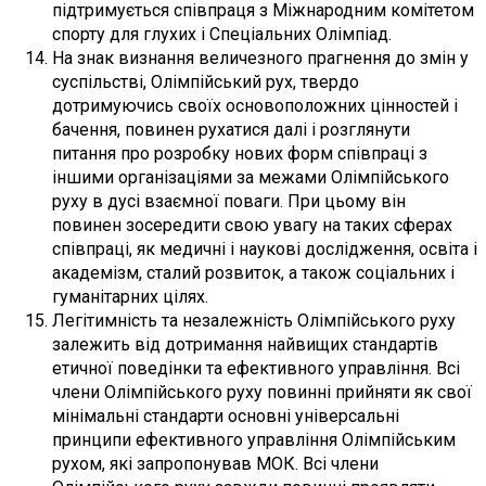
підтримується співпраця з Міжнародним комітетом
спорту для глухих і Спеціальних Олімпіад.
На знак визнання величезного прагнення до змін у
суспільстві, Олімпійський рух, твердо
дотримуючись своїх основоположних цінностей і
бачення, повинен рухатися далі і розглянути
питання про розробку нових форм співпраці з
іншими організаціями за межами Олімпійського
руху в дусі взаємної поваги. При цьому він
повинен зосередити свою увагу на таких сферах
співпраці, як медичні і наукові дослідження, освіта і
академізм, сталий розвиток, а також соціальних і
гуманітарних цілях.
Легітимність та незалежність Олімпійського руху
залежить від дотримання найвищих стандартів
етичної поведінки та ефективного управління. Всі
члени Олімпійського руху повинні прийняти як свої
мінімальні стандарти основні універсальні
принципи ефективного управління Олімпійським
рухом, які запропонував МОК. Всі члени