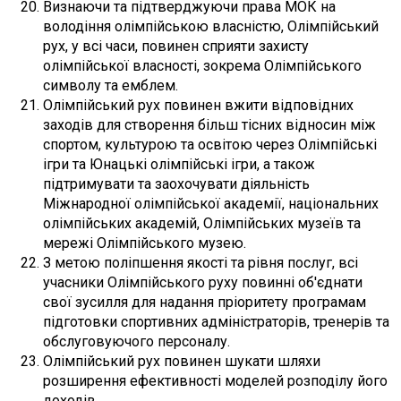
Визнаючи та підтверджуючи права МОК на
володіння олімпійською власністю, Олімпійський
рух, у всі часи, повинен сприяти захисту
олімпійської власності, зокрема Олімпійського
символу та емблем.
Олімпійський рух повинен вжити відповідних
заходів для створення більш тісних відносин між
спортом, культурою та освітою через Олімпійські
ігри та Юнацькі олімпійські ігри, а також
підтримувати та заохочувати діяльність
Міжнародної олімпійської академії, національних
олімпійських академій, Олімпійських музеїв та
мережі Олімпійського музею.
З метою поліпшення якості та рівня послуг, всі
учасники Олімпійського руху повинні об'єднати
свої зусилля для надання пріоритету програмам
підготовки спортивних адміністраторів, тренерів та
обслуговуючого персоналу.
Олімпійський рух повинен шукати шляхи
розширення ефективності моделей розподілу його
доходів.