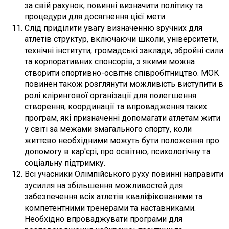
за свій рахунок, повинні визначити політику та
процедури для досягнення цієї мети.
Слід приділити увагу визначенню зручних для
атлетів структур, включаючи школи, університети,
технічні інститути, громадські заклади, збройні сили
та корпоративних спонсорів, з якими можна
створити спортивно-освітнє співробітництво. МОК
повинен також розглянути можливість виступити в
ролі клірингової організації для полегшення
створення, координації та впровадження таких
програм, які призначенні допомагати атлетам жити
у світі за межами змагального спорту, коли
життєво необхідними можуть бути положення про
допомогу в кар'єрі, про освітню, психологічну та
соціальну підтримку.
Всі учасники Олімпійського руху повинні направити
зусилля на збільшення можливостей для
забезпечення всіх атлетів кваліфікованими та
компетентними тренерами та наставниками.
Необхідно впроваджувати програми для