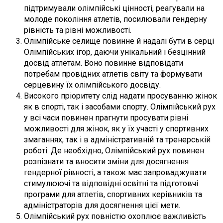
підтримували олімпійські цінності, реагували на
молоде покоління атлетів, посилювали гендерну
рівність та рівні можливості.
Олімпійське селище повинне й надалі бути в серці
Олімпійських ігор, даючи унікальний і безцінний
досвід атлетам. Воно повинне відповідати
потребам провідних атлетів світу та формувати
серцевину їх олімпійського досвіду.
Високого пріоритету слід надати просуванню жінок
як в спорті, так і засобами спорту. Олімпійський рух
у всі часи повинен прагнути просувати рівні
можливості для жінок, як у їх участі у спортивних
змаганнях, так і в адміністративній та тренерській
роботі. Де необхідно, Олімпійський рух повинен
розпізнати та вносити зміни для досягнення
гендерної рівності, а також має запроваджувати
стимулюючі та відповідні освітні та підготовчі
програми для атлетів, спортивних керівників та
адміністраторів для досягнення цієї мети.
Олімпійський рух повністю охоплює важливість