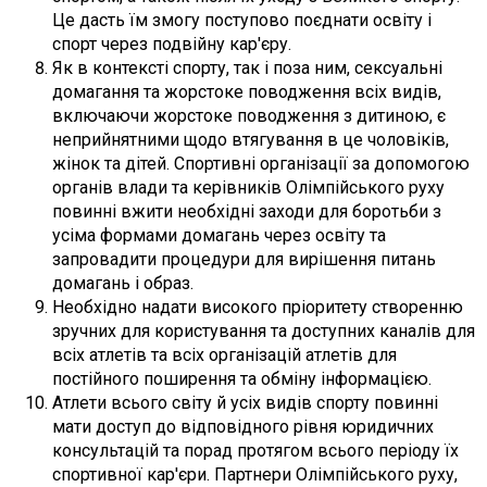
Це дасть їм змогу поступово поєднати освіту і
спорт через подвійну кар'єру.
Як в контексті спорту, так і поза ним, сексуальні
домагання та жорстоке поводження всіх видів,
включаючи жорстоке поводження з дитиною, є
неприйнятними щодо втягування в це чоловіків,
жінок та дітей. Спортивні організації за допомогою
органів влади та керівників Олімпійського руху
повинні вжити необхідні заходи для боротьби з
усіма формами домагань через освіту та
запровадити процедури для вирішення питань
домагань і образ.
Необхідно надати високого пріоритету створенню
зручних для користування та доступних каналів для
всіх атлетів та всіх організацій атлетів для
постійного поширення та обміну інформацією.
Атлети всього світу й усіх видів спорту повинні
мати доступ до відповідного рівня юридичних
консультацій та порад протягом всього періоду їх
спортивної кар'єри. Партнери Олімпійського руху,