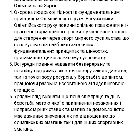
Олімпійській Хартії.
Охорона людської гідності є фундаментальним
принципом Олімпійського руху. Всі учасники
Олімпійського руху повинні спільно працювати в їх
прагненні гармонійного розвитку чоловіків і жінок
для створення через спорт мирного суспільства, що
основується на найбільш загальних
фундаментальних принципах та цінностях,
притаманних цивілізованому суспільству.
Всі уряди повинні надавати безперервну та
постійну підтримку, як з точки зору законодавства,
так і з точки зору ресурсів, у боротьбі з допінгом,
працюючи разом із Всесвітньою антидопінговою
агенцією.
Урядам слід визнати, що тісна співпраця та дії в
боротьбі, метою якої є припинення незаконних і
неправомірних ставок та матчів за домовленістю
має важливе значення, як по відношенню до
олімпійських змагань так і для інших спортивних
змагань.