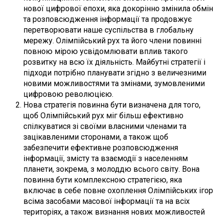
нової цифрової епохи, яка докорінно змінила обмін
та розповсюдження інформації та продовжує
перетворювати наше суспільства в глобальну
мережу. Олімпійський рух та його члени повинні
повною мірою усвідомлювати вплив такого
розвитку на всю їх діяльність. Майбутні стратегії і
підходи потрібно планувати згідно з величезними
новими можливостями та змінами, зумовленими
цифровою революцією.
Нова стратегія повинна бути визначена для того,
щоб Олімпійський рух міг більш ефективно
спілкуватися зі своїми власними членами та
зацікавленими сторонами, а також щоб
забезпечити ефективне розповсюдження
інформації, змісту та взаємодії з населенням
планети, зокрема, з молоддю всього світу. Вона
повинна бути комплексною стратегією, яка
включає в себе повне охоплення Олімпійських ігор
всіма засобами масової інформації та на всіх
територіях, а також визнання нових можливостей