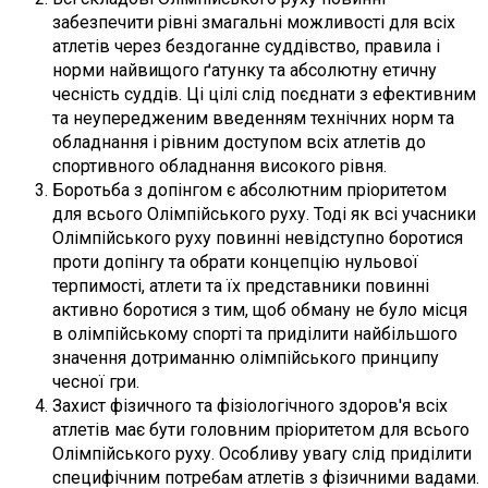
забезпечити рівні змагальні можливості для всіх
атлетів через бездоганне суддівство, правила і
норми найвищого ґатунку та абсолютну етичну
чесність суддів. Ці цілі слід поєднати з ефективним
та неупередженим введенням технічних норм та
обладнання і рівним доступом всіх атлетів до
спортивного обладнання високого рівня.
Боротьба з допінгом є абсолютним пріоритетом
для всього Олімпійського руху. Тоді як всі учасники
Олімпійського руху повинні невідступно боротися
проти допінгу та обрати концепцію нульової
терпимості, атлети та їх представники повинні
активно боротися з тим, щоб обману не було місця
в олімпійському спорті та приділити найбільшого
значення дотриманню олімпійського принципу
чесної гри.
Захист фізичного та фізіологічного здоров'я всіх
атлетів має бути головним пріоритетом для всього
Олімпійського руху. Особливу увагу слід приділити
специфічним потребам атлетів з фізичними вадами.