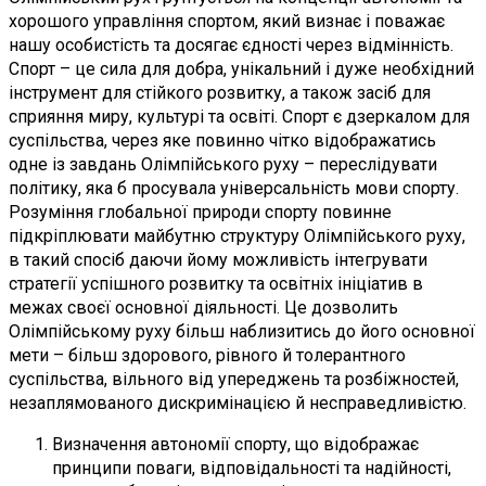
хорошого управління спортом, який визнає і поважає
нашу особистість та досягає єдності через відмінність.
Спорт – це сила для добра, унікальний і дуже необхідний
інструмент для стійкого розвитку, а також засіб для
сприяння миру, культурі та освіті. Спорт є дзеркалом для
суспільства, через яке повинно чітко відображатись
одне із завдань Олімпійського руху – переслідувати
політику, яка б просувала універсальність мови спорту.
Розуміння глобальної природи спорту повинне
підкріплювати майбутню структуру Олімпійського руху,
в такий спосіб даючи йому можливість інтегрувати
стратегії успішного розвитку та освітніх ініціатив в
межах своєї основної діяльності. Це дозволить
Олімпійському руху більш наблизитись до його основної
мети – більш здорового, рівного й толерантного
суспільства, вільного від упереджень та розбіжностей,
незаплямованого дискримінацією й несправедливістю.
Визначення автономії спорту, що відображає
принципи поваги, відповідальності та надійності,