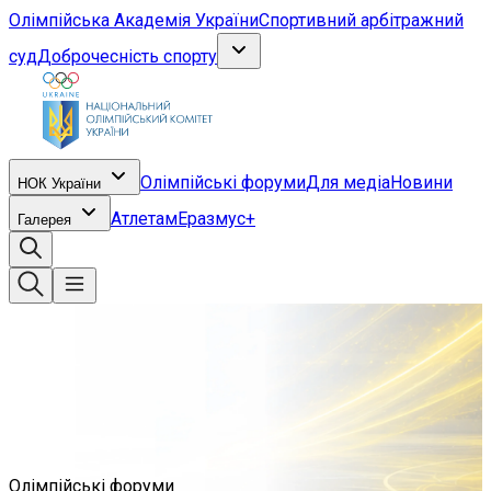
Олімпійська Академія України
Спортивний арбітражний
суд
Доброчесність спорту
Олімпійські форуми
Для медіа
Новини
НОК України
Атлетам
Еразмус+
Галерея
Олімпійські форуми