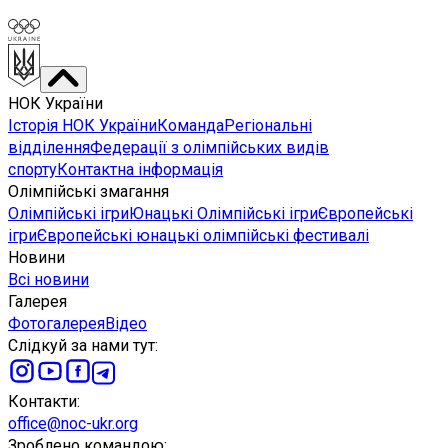
НОК України
Історія НОК України
Команда
Регіональні
відділення
Федерації з олімпійських видів
спорту
Контактна інформація
Олімпійські змагання
Олімпійські ігри
Юнацькі Олімпійські ігри
Європейські
ігри
Європейські юнацькі олімпійські фестивалі
Новини
Всі новини
Галерея
Фотогалерея
Відео
Слідкуй за нами тут
:
Контакти
:
office@noc-ukr.org
Зроблено командою
: