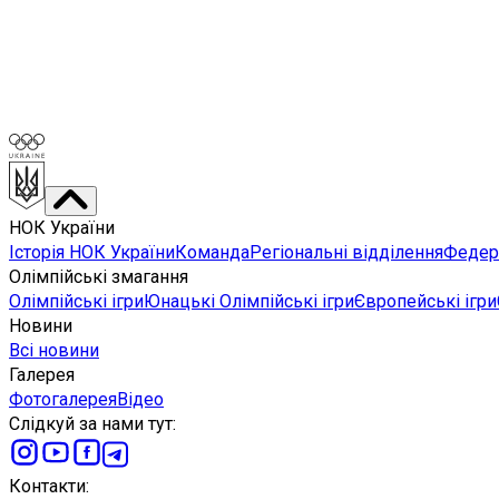
НОК України
Історія НОК України
Команда
Регіональні відділення
Федера
Олімпійські змагання
Олімпійські ігри
Юнацькі Олімпійські ігри
Європейські ігри
Новини
Всі новини
Галерея
Фотогалерея
Відео
Слідкуй за нами тут
:
Контакти
: