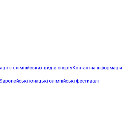
ції з олімпійських видів спорту
Контактна інформація
Європейські юнацькі олімпійські фестивалі