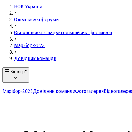
НОК України
Олімпійські форуми
Європейські юнацькі олімпійські фестивалі
Марібор-2023
Довідник команди
Категорії
Марібор-2023
Довідник команди
Фотогалерея
Відеогалере