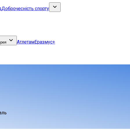
д
Доброчесність спорту
Атлетам
Еразмус+
ерея
аль