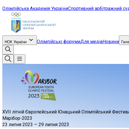
Олімпійська Академія України
Спортивний арбітражний су
Олімпійські форуми
Для медіа
Новини
НОК України
Гал
XVII літній Європейський Юнацький Олімпійський Фестив
Марібор-2023
23 липня 2023
—
29 липня 2023