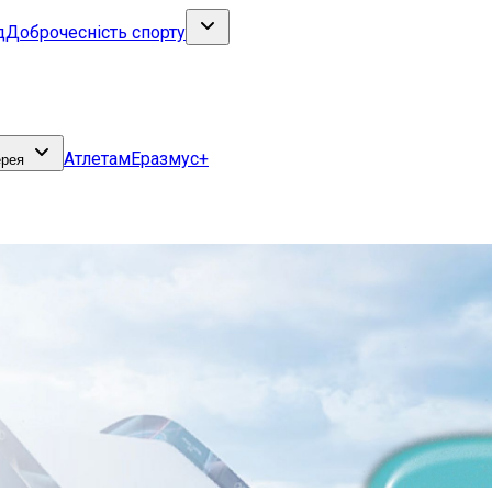
д
Доброчесність спорту
Атлетам
Еразмус+
ерея