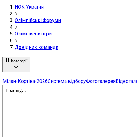
НОК України
Олімпійські форуми
Олімпійські ігри
Довідник команди
Категорії
Мілан-Кортіна-2026
Система відбору
Фотогалерея
Відеогал