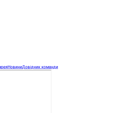
арея
Новини
Довідник команди