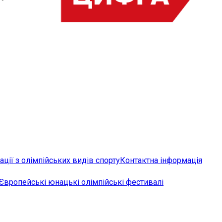
ції з олімпійських видів спорту
Контактна інформація
Європейські юнацькі олімпійські фестивалі