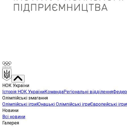
НОК України
Історія НОК України
Команда
Регіональні відділення
Федера
Олімпійські змагання
Олімпійські ігри
Юнацькі Олімпійські ігри
Європейські ігри
Новини
Всі новини
Галерея