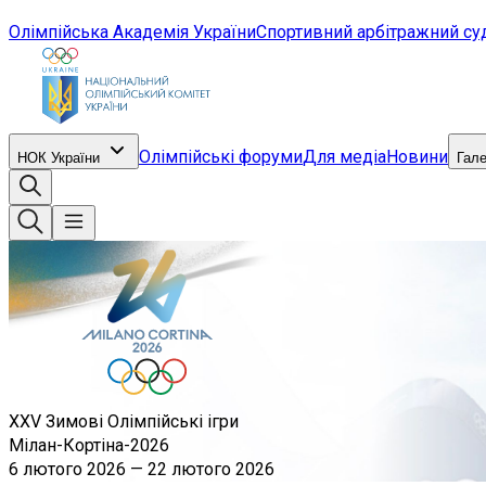
Олімпійська Академія України
Спортивний арбітражний су
Олімпійські форуми
Для медіа
Новини
НОК України
Гал
XXV Зимові Олімпійські ігри
Мілан-Кортіна-2026
6 лютого 2026
—
22 лютого 2026