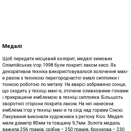
Медалі
Щоб передати місцевий колорит, медалі зимових
Олімпійських ігор 1998 були покриті лаком кисо. Як
декоративна техніка використовувалося золочення макі-
е разом з технікою перегородчастої емалі сиппояки і
тонкою роботою по металу. На аверсі зображено сонце,
що сходить у техніці макі-е, оточене оливковими гілками
і прикрашене емблемою в техніці сиппояки. Більшість
зворотної сторони покрита лаком. На неї нанесена
емблема Ігор у техніці макі-е та схід над горами Сінсю.
Лакування виконали художники з регіону Кісо. Медалі
мали діаметр 80мм та товщину 9,7мм. Золота медаль
важила 256 грамів, срібна – 250 грамів, бронзова – 230