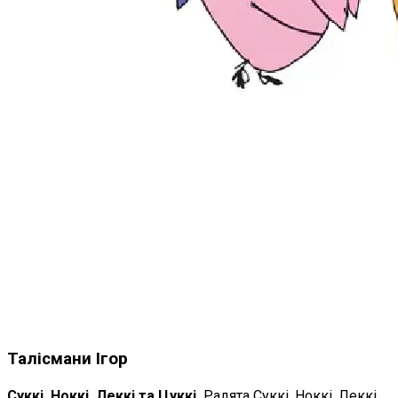
Талісмани Ігор
Суккі, Ноккі, Леккі та Цуккі.
Радята Суккі, Ноккі, Леккі