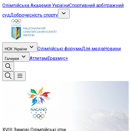
Олімпійська Академія України
Спортивний арбітражний
суд
Доброчесність спорту
Олімпійські форуми
Для медіа
Новини
НОК України
Атлетам
Еразмус+
Галерея
XVIII Зимові Олімпійські ігри