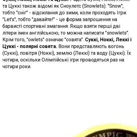
та Цуккі також відомі як Сноулетс (Snowlets). "Snow",
тобто "сніг" - відсилання до зими, коли проходять Ігри.
"Let's", тобто "давайте!" - це форма запрошення на
барвисті спортивні змагання. Якщо взяти перші дві
літери імен англійською, то можна написати "snowlets".
Крім того, "owlets" означає "совята".
Суккі, Ноккі, Леккі і
Цуккі - полярні совята.
Вони представляють вогонь
(Суккі), повітря (Ноккі), землю (Леккі) та воду (Цуккі). Їх
чотири, оскільки Олімпійські ігри проводяться раз на
чотири роки.