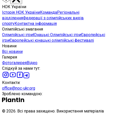
НОК України
Історія НОК України
Команда
Регіональні
відділення
Федерації з олімпійських видів
спорту
Контактна інформація
Олімпійські змагання
Олімпійські ігри
Юнацькі Олімпійські ігри
Європейські
ігри
Європейські юнацькі олімпійські фестивалі
Новини
Всі новини
Галерея
Фотогалерея
Відео
Слідкуй за нами тут
:
Контакти
:
office@noc-ukr.org
Зроблено командою
:
©
2026
.
Всі права захищено. Використання матеріалів