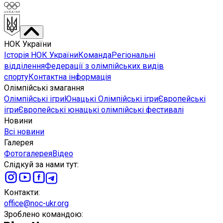
НОК України
Історія НОК України
Команда
Регіональні
відділення
Федерації з олімпійських видів
спорту
Контактна інформація
Олімпійські змагання
Олімпійські ігри
Юнацькі Олімпійські ігри
Європейські
ігри
Європейські юнацькі олімпійські фестивалі
Новини
Всі новини
Галерея
Фотогалерея
Відео
Слідкуй за нами тут
:
Контакти
:
office@noc-ukr.org
Зроблено командою
: