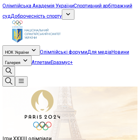
Олімпійська Академія України
Спортивний арбітражний
суд
Доброчесність спорту
Олімпійські форуми
Для медіа
Новини
НОК України
Атлетам
Еразмус+
Галерея
Ігри ХХХІІІ олімпіади