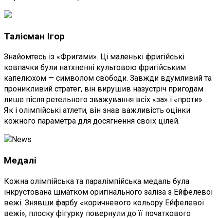
Талісман Ігор
Знайомтесь із «Фригами». Ці маленькі фригійські
ковпачки були натхненні культовою фригійським
капелюхом — символом свободи. Завжди вдумливий та
проникливий стратег, він вирушив назустріч пригодам
лише після ретельного зважування всіх «за» і «проти».
Як і олімпійські атлети, він знав важливість оцінки
кожного параметра для досягнення своїх цілей.
Медалі
Кожна олімпійська та паралімпійська медаль була
інкрустована шматком оригінального заліза з Ейфелевої
вежі. Знявши фарбу «коричневого кольору Ейфелевої
вежі», плоску фігурку повернули до її початкового