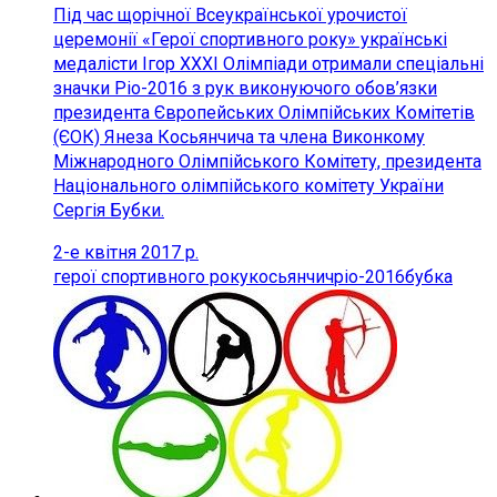
Під час щорічної Всеукраїнської урочистої
церемонії «Герої спортивного року» українські
медалісти Ігор ХХХІ Олімпіади отримали спеціальні
значки Ріо-2016 з рук виконуючого обов’язки
президента Європейських Олімпійських Комітетів
(ЄОК) Янеза Косьянчича та члена Виконкому
Міжнародного Олімпійського Комітету, президента
Національного олімпійського комітету України
Сергія Бубки.
2-е квітня 2017 р.
герої спортивного року
косьянчич
ріо-2016
бубка