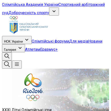
Олімпійська Академія України
Спортивний арбітражний
суд
Доброчесність спорту
Олімпійські форуми
Для медіа
Новини
НОК України
Атлетам
Еразмус+
Галерея
XXXI Літні Олімпійські ігри