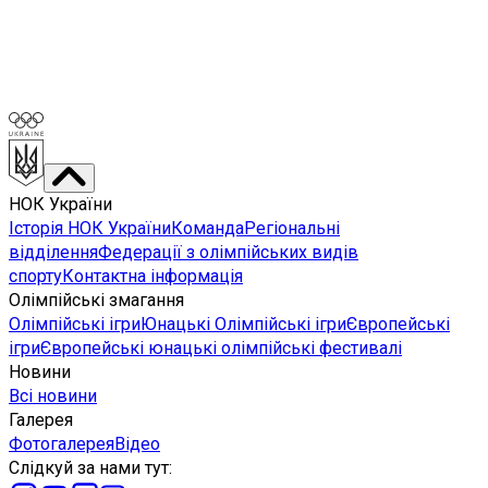
НОК України
Історія НОК України
Команда
Регіональні
відділення
Федерації з олімпійських видів
спорту
Контактна інформація
Олімпійські змагання
Олімпійські ігри
Юнацькі Олімпійські ігри
Європейські
ігри
Європейські юнацькі олімпійські фестивалі
Новини
Всі новини
Галерея
Фотогалерея
Відео
Слідкуй за нами тут
: