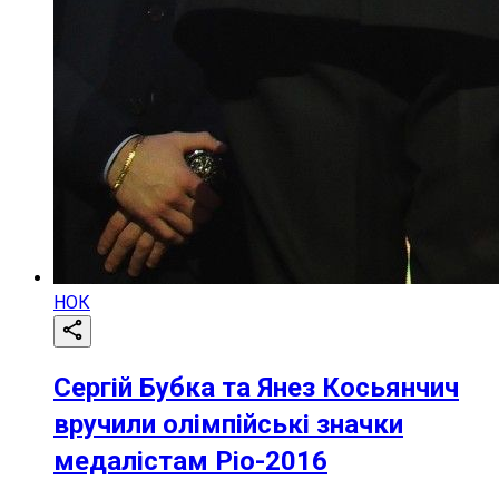
НОК
Сергій Бубка та Янез Косьянчич
вручили олімпійські значки
медалістам Ріо-2016