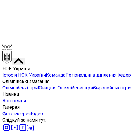
НОК України
Історія НОК України
Команда
Регіональні відділення
Федера
Олімпійські змагання
Олімпійські ігри
Юнацькі Олімпійські ігри
Європейські ігри
Новини
Всі новини
Галерея
Фотогалерея
Відео
Слідкуй за нами тут
: