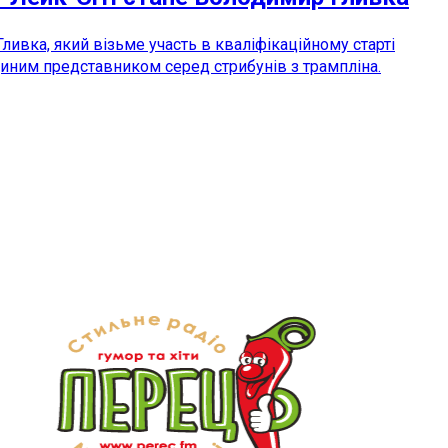
ивка, який візьме участь в кваліфікаційному старті
диним представником серед стрибунів з трампліна.