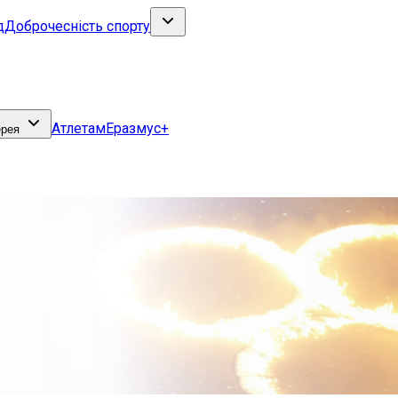
д
Доброчесність спорту
Атлетам
Еразмус+
ерея