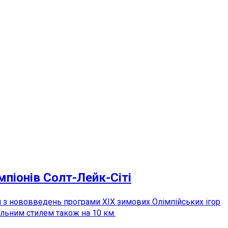
піонів Солт-Лейк-Сіті
м з нововведень програми ХІХ зимових Олімпійських ігор
ільним стилем також на 10 км.