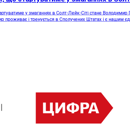
туватиме у змаганнях в Солт-Лейк-Сіті стане Володимир Гл
ир проживає і тренується в Сполучених Штатах і є нашим є