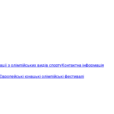
ції з олімпійських видів спорту
Контактна інформація
Європейські юнацькі олімпійські фестивалі