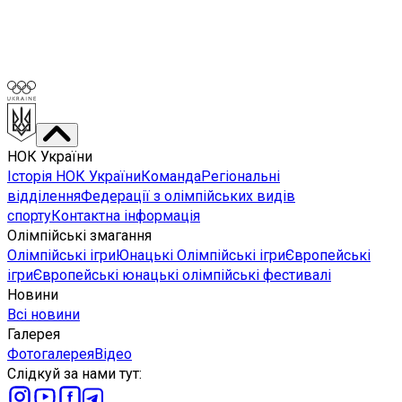
НОК України
Історія НОК України
Команда
Регіональні
відділення
Федерації з олімпійських видів
спорту
Контактна інформація
Олімпійські змагання
Олімпійські ігри
Юнацькі Олімпійські ігри
Європейські
ігри
Європейські юнацькі олімпійські фестивалі
Новини
Всі новини
Галерея
Фотогалерея
Відео
Слідкуй за нами тут
: