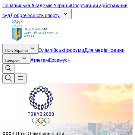
Олімпійська Академія України
Спортивний арбітражний
суд
Доброчесність спорту
Олімпійські форуми
Для медіа
Новини
НОК України
Атлетам
Еразмус+
Галерея
XXXII Літні Олімпійські ігри