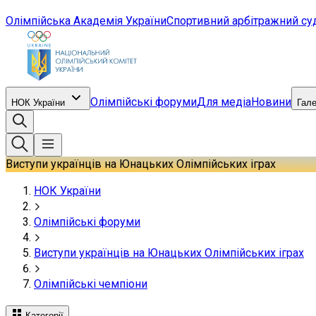
Олімпійська Академія України
Спортивний арбітражний су
Олімпійські форуми
Для медіа
Новини
НОК України
Гал
Виступи українців на Юнацьких Олімпійських іграх
НОК України
Олімпійські форуми
Виступи українців на Юнацьких Олімпійських іграх
Олімпійські чемпіони
Категорії