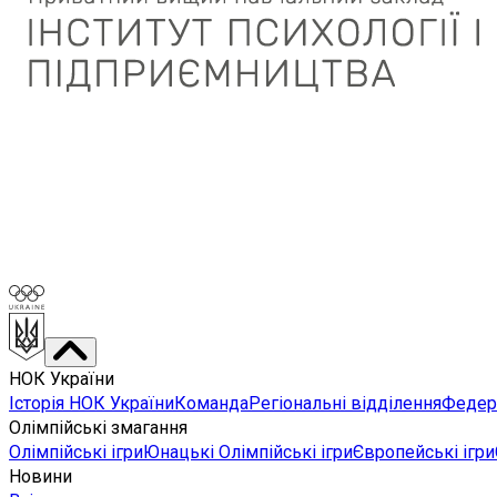
НОК України
Історія НОК України
Команда
Регіональні відділення
Федера
Олімпійські змагання
Олімпійські ігри
Юнацькі Олімпійські ігри
Європейські ігри
Новини