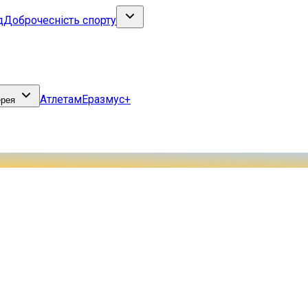
д
Доброчесність спорту
Атлетам
Еразмус+
ерея