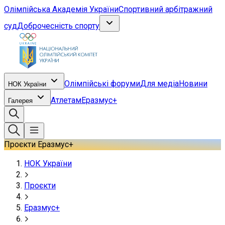
Олімпійська Академія України
Спортивний арбітражний
суд
Доброчесність спорту
Олімпійські форуми
Для медіа
Новини
НОК України
Атлетам
Еразмус+
Галерея
Проєкти Еразмус+
НОК України
Проєкти
Еразмус+