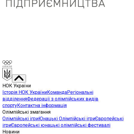
НОК України
Історія НОК України
Команда
Регіональні
відділення
Федерації з олімпійських видів
спорту
Контактна інформація
Олімпійські змагання
Олімпійські ігри
Юнацькі Олімпійські ігри
Європейські
ігри
Європейські юнацькі олімпійські фестивалі
Новини