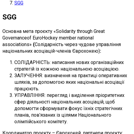
SGG
SGG
Основна мета проєкту «Solidarity through Great
Governanceof EuroHockey member national
associations»
(
Солідарність через чудове управління
національних асоціацій-членів Єврохокею)
:
СОЛІДАРНІСТЬ: написання нових організаційних
стратегій із кожною національною асоціацією.
ЗАЛУЧЕННЯ: визначення на практиці оперативних
шляхів, за допомогою яких національні асоціації
працюють.
УПРАВЛІННЯ: перегляд і виділення пріоритетних
сфер діяльності національних асоціацій, щоб
допомогти сформувати фокус їхніх стратегічних
планів, пов’язаних із цілями Національного
олімпійського комітету.
Координатор проєкту – Єврохокей, партнери проєкту: