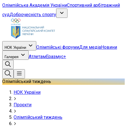
Олімпійська Академія України
Спортивний арбітражний
суд
Доброчесність спорту
Олімпійські форуми
Для медіа
Новини
НОК України
Атлетам
Еразмус+
Галерея
Олімпійський тиждень
НОК України
Проєкти
Олімпійський тиждень