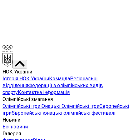
НОК України
Історія НОК України
Команда
Регіональні
відділення
Федерації з олімпійських видів
спорту
Контактна інформація
Олімпійські змагання
Олімпійські ігри
Юнацькі Олімпійські ігри
Європейські
ігри
Європейські юнацькі олімпійські фестивалі
Новини
Всі новини
Галерея