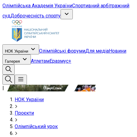
Олімпійська Академія України
Спортивний арбітражний
суд
Доброчесність спорту
Олімпійські форуми
Для медіа
Новини
НОК України
Атлетам
Еразмус+
Галерея
|
НОК України
Проєкти
Олімпійський урок