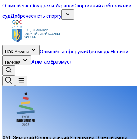
Олімпійська Академія України
Спортивний арбітражний
суд
Доброчесність спорту
Олімпійські форуми
Для медіа
Новини
НОК України
Атлетам
Еразмус+
Галерея
XVII Зимовий Європейський Юнацький Олімпійський