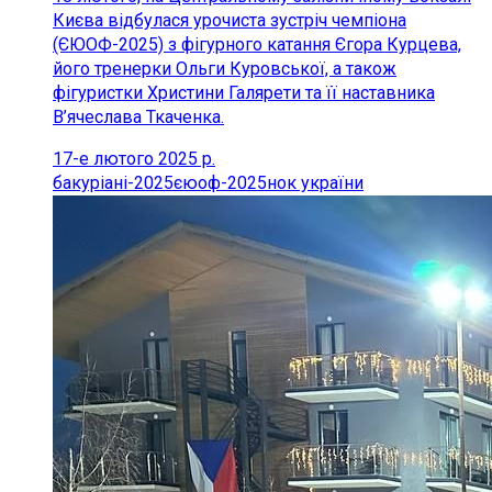
Києва відбулася урочиста зустріч чемпіона
(ЄЮОФ-2025) з фігурного катання Єгора Курцева,
його тренерки Ольги Куровської, а також
фігуристки Христини Галярети та її наставника
В’ячеслава Ткаченка.
17-е лютого 2025 р.
бакуріані-2025
єюоф-2025
нок україни