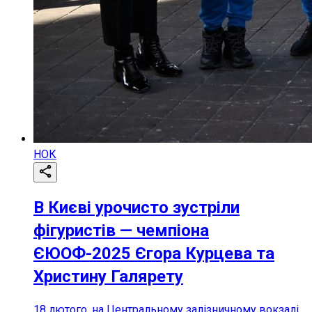
НОК
В Києві урочисто зустріли
фігуристів — чемпіона
ЄЮОФ-2025 Єгора Курцева та
Христину Галярету
18 лютого, на Центральному залізничному вокзалі