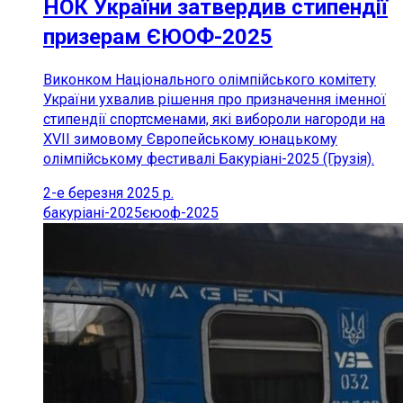
НОК України затвердив стипендії
призерам ЄЮОФ-2025
Виконком Національного олімпійського комітету
України ухвалив рішення про призначення іменної
стипендії спортсменами, які вибороли нагороди на
XVII зимовому Європейському юнацькому
олімпійському фестивалі Бакуріані-2025 (Грузія).
2-е березня 2025 р.
бакуріані-2025
єюоф-2025