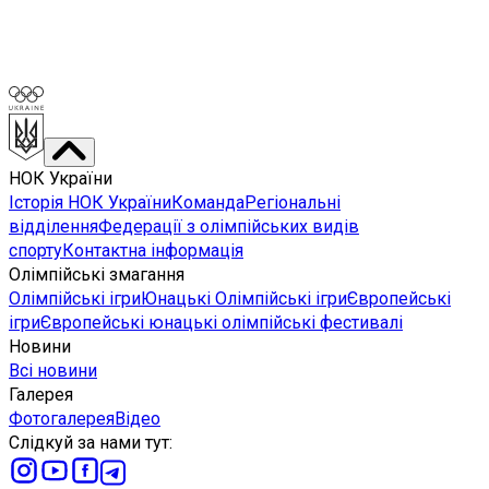
НОК України
Історія НОК України
Команда
Регіональні
відділення
Федерації з олімпійських видів
спорту
Контактна інформація
Олімпійські змагання
Олімпійські ігри
Юнацькі Олімпійські ігри
Європейські
ігри
Європейські юнацькі олімпійські фестивалі
Новини
Всі новини
Галерея
Фотогалерея
Відео
Слідкуй за нами тут
: