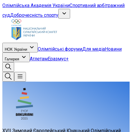
Олімпійська Академія України
Спортивний арбітражний
суд
Доброчесність спорту
Олімпійські форуми
Для медіа
Новини
НОК України
Атлетам
Еразмус+
Галерея
XVII Зимовий Європейський Юнацький Олімпійський