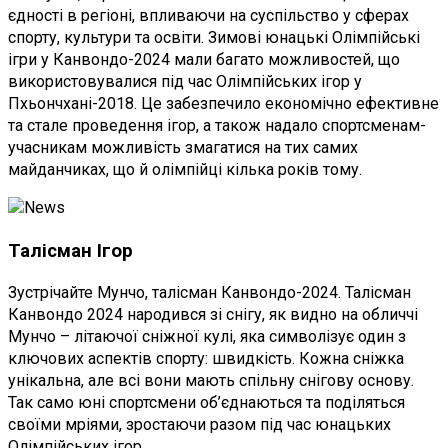
єдності в регіоні, впливаючи на суспільство у сферах
спорту, культури та освіти. Зимові юнацькі Олімпійські
ігри у Канвондо-2024 мали багато можливостей, що
використовувалися під час Олімпійських ігор у
Пхьончхані-2018. Це забезпечило економічно ефективне
та стале проведення ігор, а також надало спортсменам-
учасникам можливість змагатися на тих самих
майданчиках, що й олімпійці кілька років тому.
Талісман Ігор
Зустрічайте Мунчо, талісман Канвондо-2024. Талісман
Канвондо 2024 народився зі снігу, як видно на обличчі
Мунчо – літаючої сніжної кулі, яка символізує один з
ключових аспектів спорту: швидкість. Кожна сніжка
унікальна, але всі вони мають спільну снігову основу.
Так само юні спортсмени об’єднаються та поділяться
своїми мріями, зростаючи разом під час юнацьких
Олімпійських ігор.