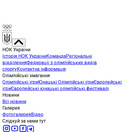
НОК України
Історія НОК України
Команда
Регіональні
відділення
Федерації з олімпійських видів
спорту
Контактна інформація
Олімпійські змагання
Олімпійські ігри
Юнацькі Олімпійські ігри
Європейські
ігри
Європейські юнацькі олімпійські фестивалі
Новини
Всі новини
Галерея
Фотогалерея
Відео
Слідкуй за нами тут
: