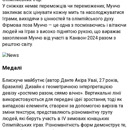
У сніжках немає переможців чи переможених; Мунчо
закликає всіх цінувати кожну мить та насолоджуватися
Іграми, виходячи з цінностей та олімпійського духу.
Фірмова поза Мунчо — це одна з посміхаючись і вітаючи
людей на Іграх з високо піднятою рукою, що виражає
захоплення Мунчо від участі в Канвон-2024 разом з
рештою світу.
Медалі
Блискуче майбутнє (автор Данте Акіра Уваї, 27 років,
Бразилія). Дизайн є геометричною інтерпретацією
девізу «ростемо разом, сяямо вічно». Вертикальні лінії
використовуються для передачі ідеї зростання, тоді як
випадкові елементи, створені за допомогою вирізів та
зміни текстури, представляють різноманітну групу
людей, які беруть участь в IV зимових юнацьких
Олімпійських іграх. Різноманітність форм демонструє те,