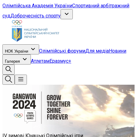
Олімпійська Академія України
Спортивний арбітражний
суд
Доброчесність спорту
Олімпійські форуми
Для медіа
Новини
НОК України
Атлетам
Еразмус+
Галерея
IV зимові Юнацькі Олімпійські ігри