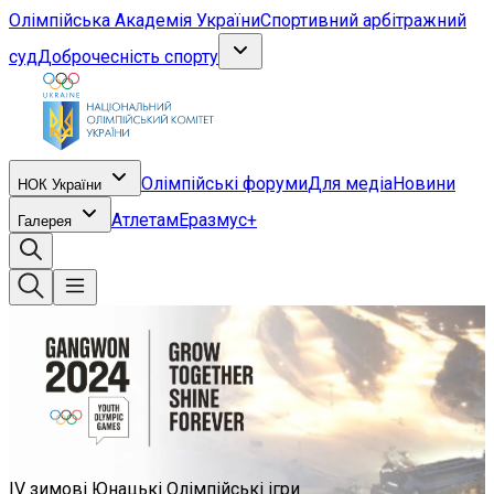
Олімпійська Академія України
Спортивний арбітражний
суд
Доброчесність спорту
Олімпійські форуми
Для медіа
Новини
НОК України
Атлетам
Еразмус+
Галерея
IV зимові Юнацькі Олімпійські ігри