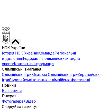
НОК України
Історія НОК України
Команда
Регіональні
відділення
Федерації з олімпійських видів
спорту
Контактна інформація
Олімпійські змагання
Олімпійські ігри
Юнацькі Олімпійські ігри
Європейські
ігри
Європейські юнацькі олімпійські фестивалі
Новини
Всі новини
Галерея
Фотогалерея
Відео
Слідкуй за нами тут
: