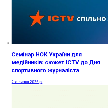
Семінар НОК України для
медійників: сюжет ICTV до Дня
спортивного журналіста
2-е липня 2026 р.