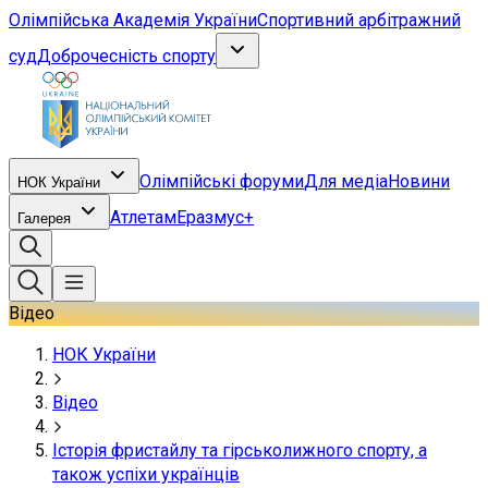
Олімпійська Академія України
Спортивний арбітражний
суд
Доброчесність спорту
Олімпійські форуми
Для медіа
Новини
НОК України
Атлетам
Еразмус+
Галерея
Відео
НОК України
Відео
Історія фристайлу та гірськолижного спорту, а
також успіхи українців