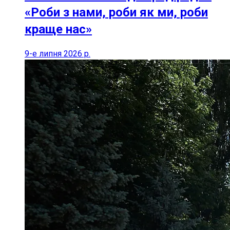
«Роби з нами, роби як ми, роби
краще нас»
9-е липня 2026 р.