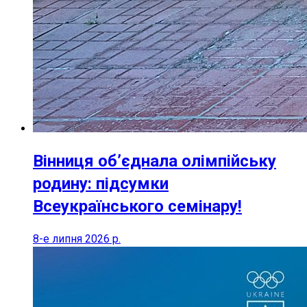
Вінниця об’єднала олімпійську
родину: підсумки
Всеукраїнського семінару!
8-е липня 2026 р.