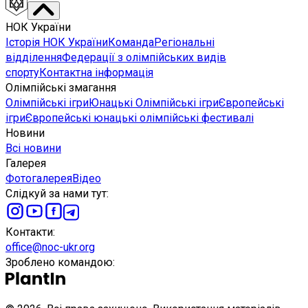
НОК України
Історія НОК України
Команда
Регіональні
відділення
Федерації з олімпійських видів
спорту
Контактна інформація
Олімпійські змагання
Олімпійські ігри
Юнацькі Олімпійські ігри
Європейські
ігри
Європейські юнацькі олімпійські фестивалі
Новини
Всі новини
Галерея
Фотогалерея
Відео
Слідкуй за нами тут
:
Контакти
:
office@noc-ukr.org
Зроблено командою
: