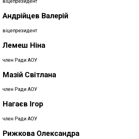
віцепрезидент
Андрійцев Валерій
віцепрезидент
Лемеш Ніна
член Ради АОУ
Мазій Світлана
член Ради АОУ
Нагаєв Ігор
член Ради АОУ
Рижкова Олександра