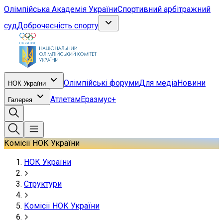
Олімпійська Академія України
Спортивний арбітражний
суд
Доброчесність спорту
Олімпійські форуми
Для медіа
Новини
НОК України
Атлетам
Еразмус+
Галерея
Комісії НОК України
НОК України
Структури
Комісії НОК України