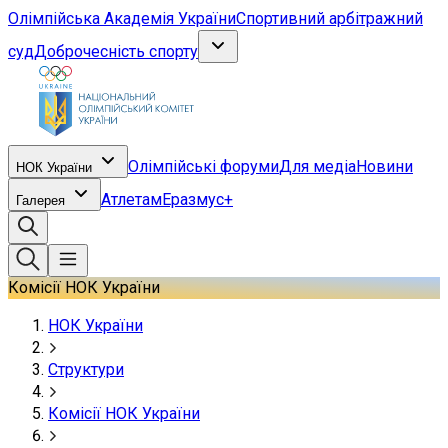
Олімпійська Академія України
Спортивний арбітражний
суд
Доброчесність спорту
Олімпійські форуми
Для медіа
Новини
НОК України
Атлетам
Еразмус+
Галерея
Комісії НОК України
НОК України
Структури
Комісії НОК України