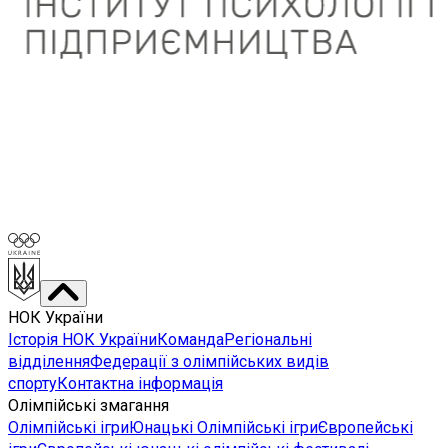
НОК України
Історія НОК України
Команда
Регіональні
відділення
Федерації з олімпійських видів
спорту
Контактна інформація
Олімпійські змагання
Олімпійські ігри
Юнацькі Олімпійські ігри
Європейські