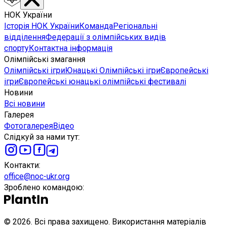
НОК України
Історія НОК України
Команда
Регіональні
відділення
Федерації з олімпійських видів
спорту
Контактна інформація
Олімпійські змагання
Олімпійські ігри
Юнацькі Олімпійські ігри
Європейські
ігри
Європейські юнацькі олімпійські фестивалі
Новини
Всі новини
Галерея
Фотогалерея
Відео
Слідкуй за нами тут
:
Контакти
:
office@noc-ukr.org
Зроблено командою
:
©
2026
.
Всі права захищено. Використання матеріалів