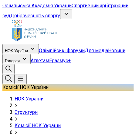
Олімпійська Академія України
Спортивний арбітражний
суд
Доброчесність спорту
Олімпійські форуми
Для медіа
Новини
НОК України
Атлетам
Еразмус+
Галерея
Комісії НОК України
НОК України
Структури
Комісії НОК України